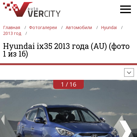
Главная
Фотогалереи
Автомобили
Hyundai
2013 год
ФОТОГАЛЕРЕИ
АВТОМОБИЛИ
ДЕВУШКИ
Hyundai ix35 2013 года (AU) (фото
1 из 16)
АВТОСАЛОНЫ
ФОРМУЛА-1
АВТОМОБИЛИ
ПОСЛЕДНИЕ ДОБАВЛЕНИЯ
1 / 16