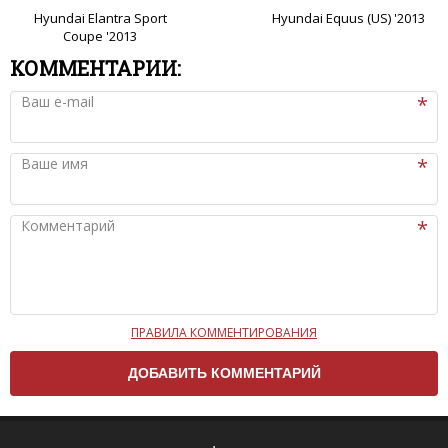
Hyundai Elantra Sport
Hyundai Equus (US) '2013
Coupe '2013
КОММЕНТАРИИ:
Ваш e-mail
Ваше имя
Комментарий
ПРАВИЛА КОММЕНТИРОВАНИЯ
Чтобы ваш комментарий был опубликован на сайте,
вам нужно придерживаться следующих правил:
Комментарий не может быть слишком
короткой — избегайте односложных и чисто
эмоциональных высказываний.