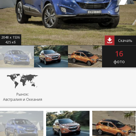
2048 x 1536
Скачать
425 кб
16
фото
Рынок:
Австралия и Океания