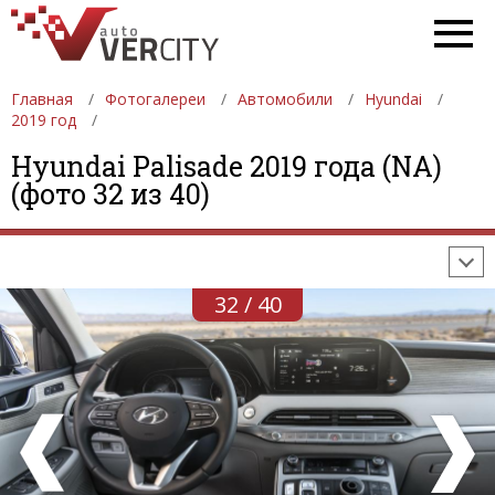
Главная
Фотогалереи
Автомобили
Hyundai
2019 год
ФОТОГАЛЕРЕИ
АВТОМОБИЛИ
ДЕВУШКИ
Hyundai Palisade 2019 года (NA)
(фото 32 из 40)
АВТОСАЛОНЫ
ФОРМУЛА-1
АВТОМОБИЛИ
ПОСЛЕДНИЕ ДОБАВЛЕНИЯ
32 / 40