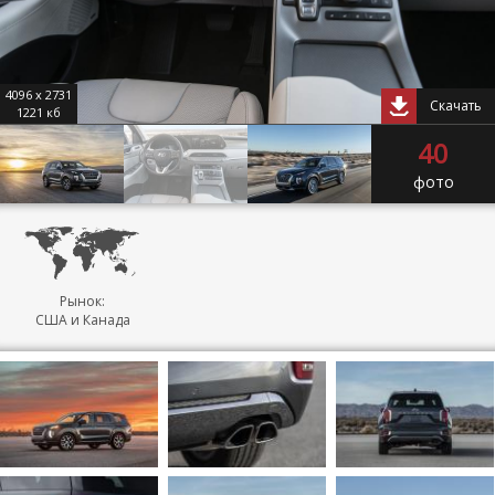
4096 x 2731
Скачать
1221 кб
40
фото
Рынок:
США и Канада