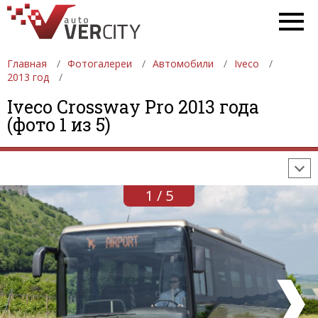
Главная
Фотогалереи
Автомобили
Iveco
2013 год
ФОТОГАЛЕРЕИ
АВТОМОБИЛИ
ДЕВУШКИ
Iveco Crossway Pro 2013 года
(фото 1 из 5)
АВТОСАЛОНЫ
ФОРМУЛА-1
АВТОМОБИЛИ
ПОСЛЕДНИЕ ДОБАВЛЕНИЯ
1 / 5