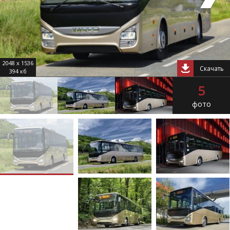
2048 x 1536
Скачать
394 кб
5
фото