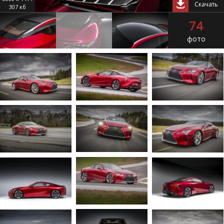
Скачать
307 кб
74
фото