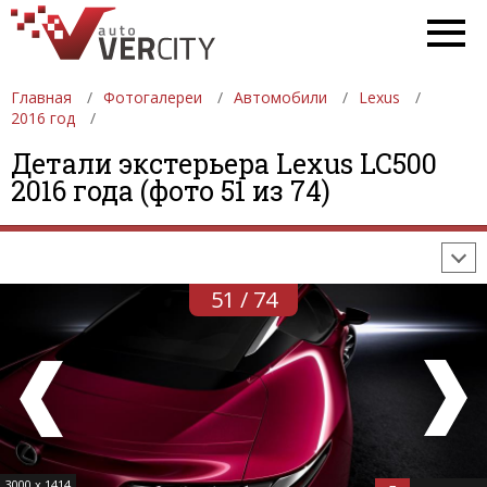
Главная
Фотогалереи
Автомобили
Lexus
2016 год
ФОТОГАЛЕРЕИ
АВТОМОБИЛИ
ДЕВУШКИ
Детали экстерьера Lexus LC500
2016 года (фото 51 из 74)
АВТОСАЛОНЫ
ФОРМУЛА-1
АВТОМОБИЛИ
ПОСЛЕДНИЕ ДОБАВЛЕНИЯ
51 / 74
3000 x 1414