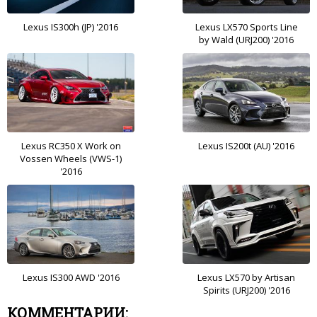
Lexus IS300h (JP) '2016
Lexus LX570 Sports Line
by Wald (URJ200) '2016
Lexus RC350 X Work on
Lexus IS200t (AU) '2016
Vossen Wheels (VWS-1)
'2016
Lexus IS300 AWD '2016
Lexus LX570 by Artisan
Spirits (URJ200) '2016
КОММЕНТАРИИ: