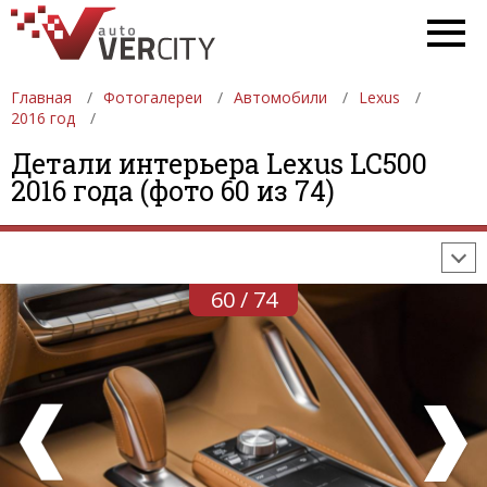
Главная
Фотогалереи
Автомобили
Lexus
2016 год
ФОТОГАЛЕРЕИ
АВТОМОБИЛИ
ДЕВУШКИ
Детали интерьера Lexus LC500
2016 года (фото 60 из 74)
АВТОСАЛОНЫ
ФОРМУЛА-1
АВТОМОБИЛИ
ПОСЛЕДНИЕ ДОБАВЛЕНИЯ
60 / 74