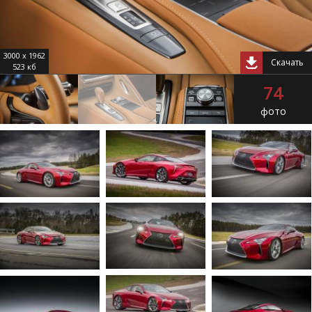
3000 x 1962
Скачать
523 кб
74
фото