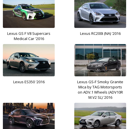
Lexus GS F V8 Supercars
Lexus RC200t (NA) '2016
Medical Car '2016
Lexus ES350 '2016
Lexus GS-F Smoky Granite
Mica by TAG Motorsports
on ADV.1 Wheels (ADV10R
M.V2 SL) '2016