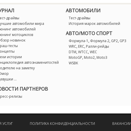
R
УРНАЛ
АВТОМОБИЛИ
R
ест-драйвы
Тест-драйвы
учшие автомобили мира
История марок автомобилей
юнинг автомобилей
S
АВТО/МОТО СПОРТ
юнинг мотоциклов
бзор новинок
,
,
,
Формула-1
Формула 2
GP2
GP3
раш-тесты
S
,
,
WRC
ERC
Ралли-рейды
онцепты
,
,
DTM
WTCC
WEC
ехи истории
,
,
MotoGP
Moto2
Moto3
T
нциклопедия автознаменитостей
WSBK
одителю на заметку
Юмор
V
евушки ...
ОВОСТИ ПАРТНЕРОВ
X
ресс-релизы
X
 УСЛУГ
ПОЛИТИКА КОНФИДЕНЦИАЛЬНОСТИ
ВАКАНСИ