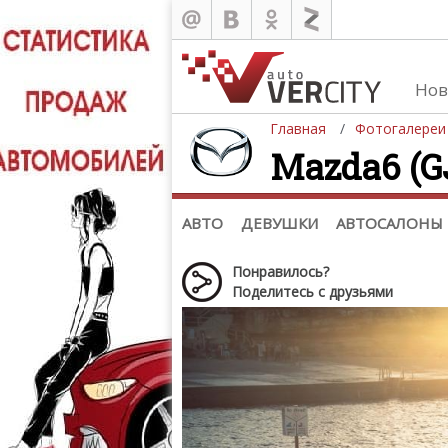
Нов
Главная
Фотогалереи
Mazda6 (GJ
Автомобили
Д
Последние добавления
Де
(+1102)
Де
Список марок
АВТО
ДЕВУШКИ
АВТОСАЛОНЫ
Понравилось?
Поделитесь с друзьями