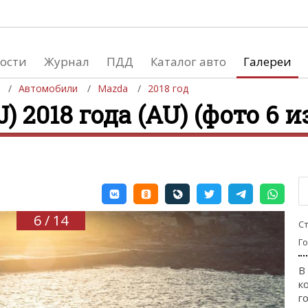
ости
Журнал
ПДД
Каталог авто
Галереи
Автомобили
Mazda
2018 год
) 2018 года (AU) (фото 6 и
евушки
Автосалоны
вушки и автомобили
Список мировых автосалонов
вушки и мото
6 / 14
С
Г
В
к
го