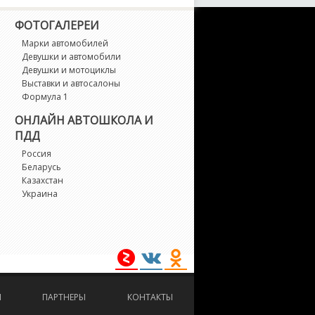
X-7
ФОТОГАЛЕРЕИ
X-8
Марки автомобилей
Девушки и автомобили
Девушки и мотоциклы
crum
Выставки и автосалоны
Формула 1
piano
ОНЛАЙН АВТОШКОЛА И
ПДД
ribute
Россия
Беларусь
Казахстан
erisa
Украина
edos 6
edos 9
И
ПАРТНЕРЫ
КОНТАКТЫ