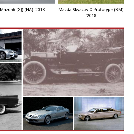
M
Mazda6 (GJ) (NA) '2018
Mazda Skyactiv-X Prototype (BM)
'2018
M
M
M
M
P
P
P
R