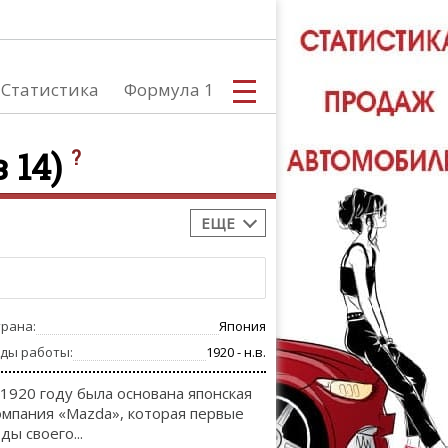
Статистика
Формула 1
з 14)
?
ЕЩЕ
С
трана:
Япония
А
оды работы:
1920 - н.в.
 1920 году была основана японская
омпания «Mazda», которая первые
ды своего...
ТЮНИНГ АВ