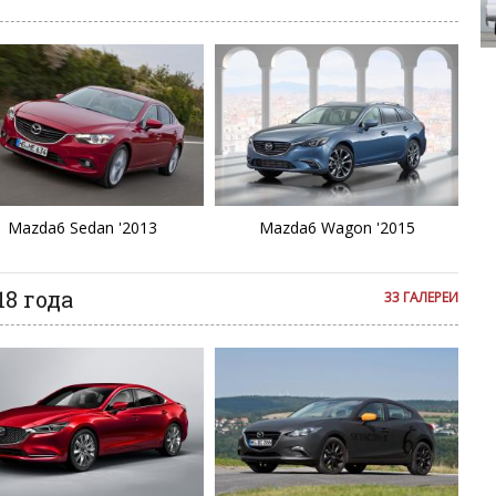
C
Merc
D
E
E
E
Mazda6 Sedan '2013
Mazda6 Wagon '2015
Fa
8 года
33 ГАЛЕРЕИ
F
L
Mi