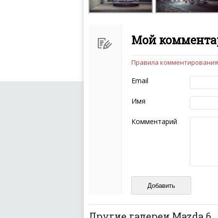
Мой комментар
Правила комментирования
Чтобы ваш комментарий бы
следующих правил:
Email
Комментарий не мож
эмоциональных выск
Имя
Не стоит отклонятьс
Пожалуйста, не испо
Комментарий
также призывы к нас
межнациональной и 
кстати очень славны
Не пишите транслито
Не копируйте реценз
Не размещайте рекл
И запаситесь терпением, в
ваш отзыв может появитьс
Другие галереи Mazda 6