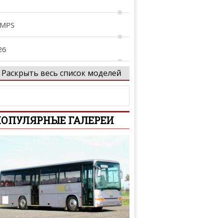
 MPS
26
Раскрыть весь список моделей
29
tenza
ОПУЛЯРНЫЕ ГАЛЕРЕИ
xela
Z-Wagon
-Series
iante