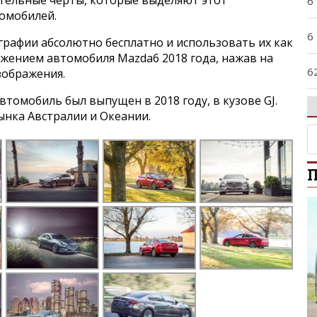
ительные черты, которые выделяют этот
6
томобилей.
6
графии абсолютно бесплатно и использовать их как
ажением автомобиля Mazda6 2018 года, нажав на
6
зображения.
томобиль был выпущен в 2018 году, в кузове GJ.
9
ынка Австралии и Океании.
A
П
A
A
B
B