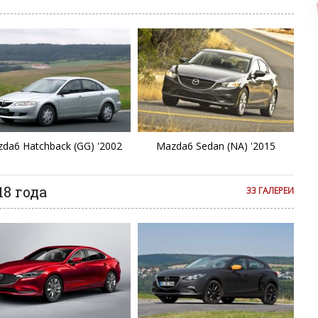
C
D
E
E
E
da6 Hatchback (GG) '2002
Mazda6 Sedan (NA) '2015
Fa
8 года
33 ГАЛЕРЕИ
F
L
Mi