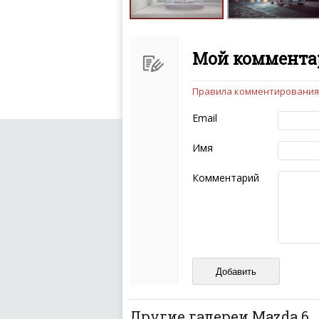
Мой комментар
Правила комментирования
Чтобы ваш комментарий бы
следующих правил:
Email
Комментарий не мож
эмоциональных выск
Имя
Не стоит отклонятьс
Пожалуйста, не испо
Комментарий
также призывы к нас
межнациональной и 
кстати очень славны
Не пишите транслито
Не копируйте реценз
Не размещайте рекл
И запаситесь терпением, в
ваш отзыв может появитьс
Другие галереи Mazda 6