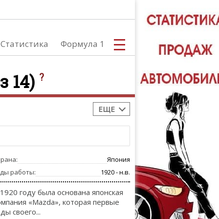
Статистика
Формула 1
з 14)
?
ЕЩЕ
С
трана:
Япония
А
оды работы:
1920 - н.в.
 1920 году была основана японская
омпания «Mazda», которая первые
ды своего...
ТЮНИНГ АВ