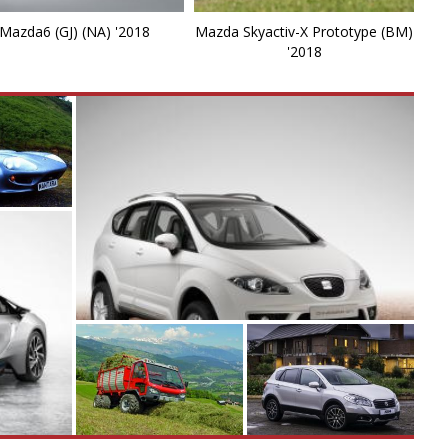
M
Mazda6 (GJ) (NA) '2018
Mazda Skyactiv-X Prototype (BM)
'2018
M
M
M
M
P
P
P
R