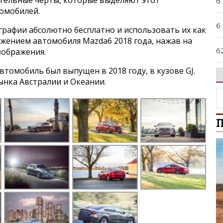
ительные черты, которые выделяют этот
6
томобилей.
6
графии абсолютно бесплатно и использовать их как
ажением автомобиля Mazda6 2018 года, нажав на
6
зображения.
томобиль был выпущен в 2018 году, в кузове GJ.
9
ынка Австралии и Океании.
A
П
A
A
B
B