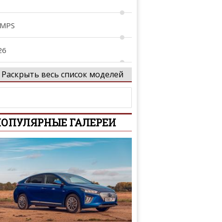
 MPS
26
Раскрыть весь список моделей
29
tenza
ОПУЛЯРНЫЕ ГАЛЕРЕИ
xela
Z-Wagon
-Series
iante