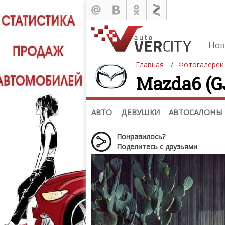
Нов
Главная
Фотогалереи
Mazda6 (GJ
Автомобили
Д
Последние добавления
Де
(+1102)
Де
Список марок
АВТО
ДЕВУШКИ
АВТОСАЛОНЫ
Понравилось?
Поделитесь с друзьями