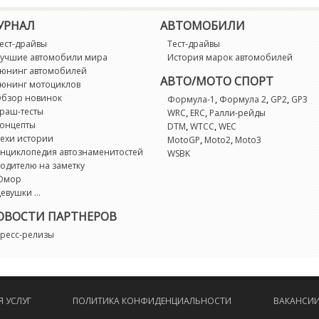
R
УРНАЛ
АВТОМОБИЛИ
R
ест-драйвы
Тест-драйвы
учшие автомобили мира
История марок автомобилей
юнинг автомобилей
S
АВТО/МОТО СПОРТ
юнинг мотоциклов
бзор новинок
,
,
,
Формула-1
Формула 2
GP2
GP3
раш-тесты
S
,
,
WRC
ERC
Ралли-рейды
онцепты
,
,
DTM
WTCC
WEC
ехи истории
,
,
MotoGP
Moto2
Moto3
T
нциклопедия автознаменитостей
WSBK
одителю на заметку
Юмор
V
евушки ...
ОВОСТИ ПАРТНЕРОВ
X
ресс-релизы
X
 УСЛУГ
ПОЛИТИКА КОНФИДЕНЦИАЛЬНОСТИ
ВАКАНСИ