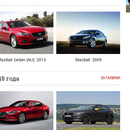
C
Opel Corsa 
D
E
E
E
azda6 Sedan (AU) '2013
Mazda6 '2009
Fa
8 года
33 ГАЛЕРЕИ
F
L
Mi