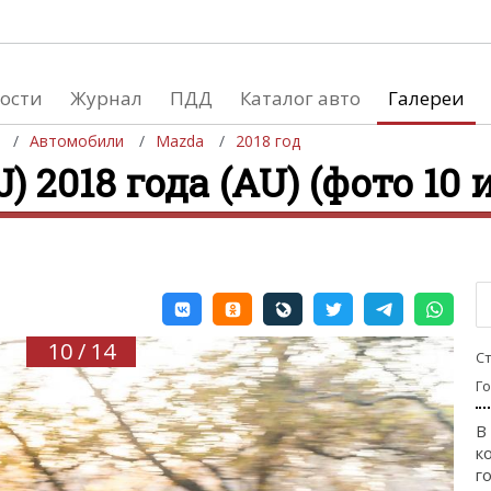
ости
Журнал
ПДД
Каталог авто
Галереи
Автомобили
Mazda
2018 год
) 2018 года (AU) (фото 10 
евушки
Автосалоны
вушки и автомобили
Список мировых автосалонов
вушки и мото
10 / 14
С
Г
В
к
го