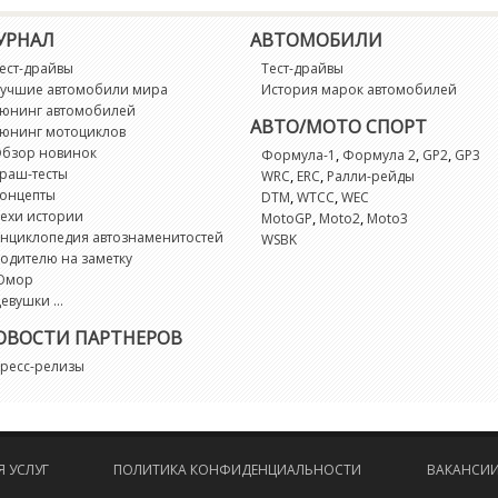
R
УРНАЛ
АВТОМОБИЛИ
R
ест-драйвы
Тест-драйвы
учшие автомобили мира
История марок автомобилей
юнинг автомобилей
S
АВТО/МОТО СПОРТ
юнинг мотоциклов
бзор новинок
,
,
,
Формула-1
Формула 2
GP2
GP3
раш-тесты
S
,
,
WRC
ERC
Ралли-рейды
онцепты
,
,
DTM
WTCC
WEC
ехи истории
,
,
MotoGP
Moto2
Moto3
T
нциклопедия автознаменитостей
WSBK
одителю на заметку
Юмор
V
евушки ...
ОВОСТИ ПАРТНЕРОВ
X
ресс-релизы
X
 УСЛУГ
ПОЛИТИКА КОНФИДЕНЦИАЛЬНОСТИ
ВАКАНСИ