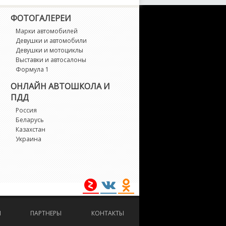
X-7
ФОТОГАЛЕРЕИ
X-8
Марки автомобилей
Девушки и автомобили
Девушки и мотоциклы
crum
Выставки и автосалоны
Формула 1
piano
ОНЛАЙН АВТОШКОЛА И
ПДД
ribute
Россия
Беларусь
Казахстан
erisa
Украина
edos 6
edos 9
И
ПАРТНЕРЫ
КОНТАКТЫ