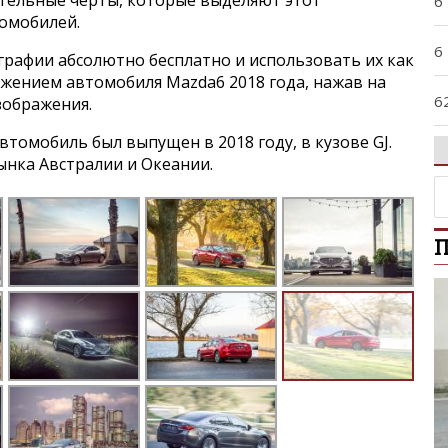
ительные черты, которые выделяют этот
6
томобилей.
6
графии абсолютно бесплатно и использовать их как
ажением автомобиля Mazda6 2018 года, нажав на
6
зображения.
томобиль был выпущен в 2018 году, в кузове GJ.
9
ынка Австралии и Океании.
A
П
A
A
B
B