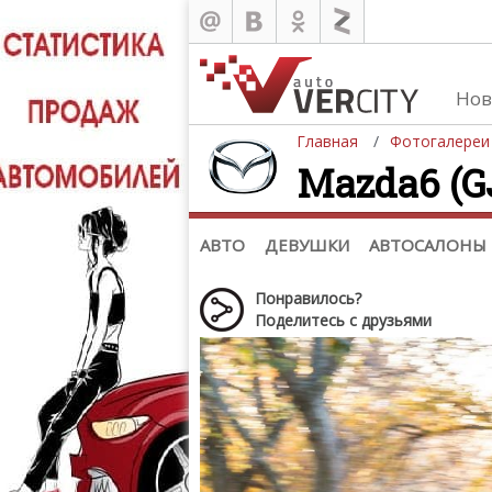
Нов
Главная
Фотогалереи
Mazda6 (GJ
Автомобили
Д
Последние добавления
Де
(+1102)
Де
Список марок
АВТО
ДЕВУШКИ
АВТОСАЛОНЫ
Понравилось?
Поделитесь с друзьями