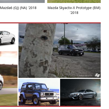
M
Mazda6 (GJ) (NA) '2018
Mazda Skyactiv-X Prototype (BM)
'2018
M
M
M
M
P
P
P
R