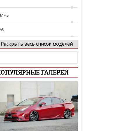
 MPS
26
Раскрыть весь список моделей
29
tenza
ОПУЛЯРНЫЕ ГАЛЕРЕИ
xela
Z-Wagon
-Series
iante