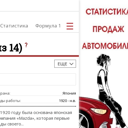
Статистика
Формула 1
из 14)
?
ЕЩЕ
С
трана:
Япония
А
оды работы:
1920 - н.в.
 1920 году была основана японская
омпания «Mazda», которая первые
ды своего...
ТЮНИНГ АВ