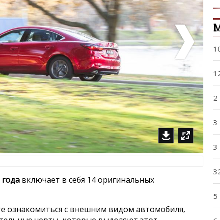
1
1
2
3
3
3
 года
включает в себя 14 оригинальных
5
е ознакомиться с внешним видом автомобиля,