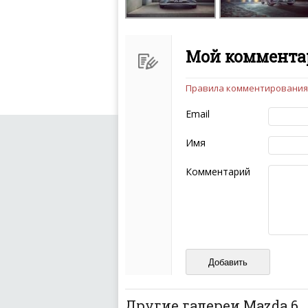
Мой комментар
Правила комментирования
Чтобы ваш комментарий бы
следующих правил:
Email
Комментарий не мож
эмоциональных выск
Имя
Не стоит отклонятьс
Пожалуйста, не испо
Комментарий
также призывы к нас
межнациональной и 
кстати очень славны
Не пишите транслито
Не копируйте реценз
Не размещайте рекл
И запаситесь терпением, в
ваш отзыв может появитьс
Другие галереи Mazda 6