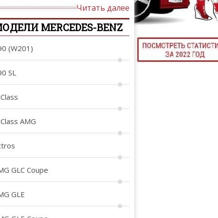
Читать далее
ТЮНИНГ М
ОДЕЛИ MERCEDES-BENZ
90 (W201)
КАЛ
90 SL
ДЕВУШКИ И А
-Class
-Class AMG
ctros
MG GLC Coupe
MG GLE