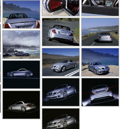
G
G
G
G
G
G
M
M
M