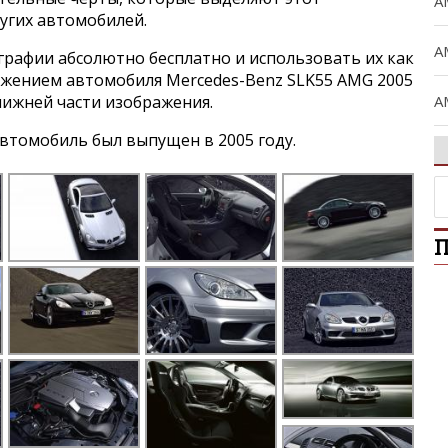
A
угих автомобилей.
A
графии абсолютно бесплатно и использовать их как
ражением автомобиля Mercedes-Benz SLK55 AMG 2005
A
нижней части изображения.
втомобиль был выпущен в 2005 году.
A
A
П
B
C
C
Ci