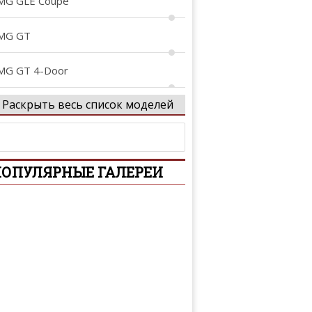
MG GLE Coupe
MG GT
MG GT 4-Door
Раскрыть весь список моделей
MG Project ONE
rocs
ОПУЛЯРНЫЕ ГАЛЕРЕИ
-Class
-Class
-Class AMG
tan