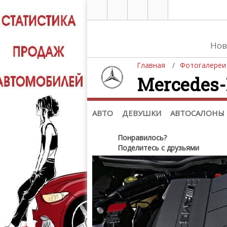
Нов
Главная
Фотогалереи
Mercedes-
Автомобили
Д
Последние добавления
Де
(+1102)
Де
Список марок
АВТО
ДЕВУШКИ
АВТОСАЛОНЫ
Понравилось?
Поделитесь с друзьями