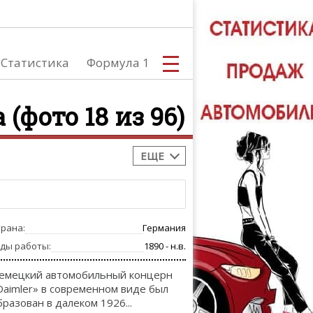
Статистика
Формула 1
(фото 18 из 96)
ЕЩЕ
С
трана:
Германия
А
оды работы:
1890 - н.в.
емецкий автомобильный концерн
Daimler» в современном виде был
бразован в далеком 1926...
ТЮНИНГ АВ