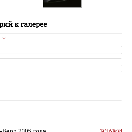
M
M
ий к галерее
M
л опубликован на сайте, вам нужно придерживаться
R
ет быть слишком короткой — избегайте односложных и чисто
азываний.
S
я от предмета обсуждения.
льзуйте в комментарие оскорбления и нецензурную лексику, а
илию и высказывания, направленные на разжигание расовой,
S
религиозной розни — пожалейте наших модераторов, они
е ребята, поверьте.
S
м или только заглавными буквами.
ии с других сайтов, нам важно именно ваше мнение.
аму!
S
се комментарии публикуются только после модерации, поэтому
я на сайте с некоторым опозданием.
S
-Benz 2005 года
124 ГАЛЕРЕИ