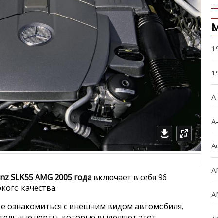
М
1
1
A
A
A
A
nz SLK55 AMG 2005 года
включает в себя 96
кого качества.
A
е ознакомиться с внешним видом автомобиля,
ительные черты, которые выделяют этот