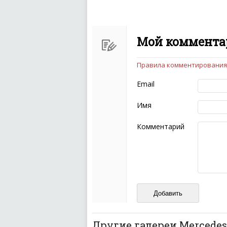
Мой комментар
Правила комментирования
Чтобы ваш комментарий бы
следующих правил:
Email
Комментарий не мож
эмоциональных выск
Имя
Не стоит отклонятьс
Пожалуйста, не испо
Комментарий
также призывы к нас
межнациональной и 
кстати очень славны
Не пишите транслито
Не копируйте реценз
Не размещайте рекл
И запаситесь терпением, в
ваш отзыв может появитьс
Другие галереи Mercedes