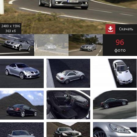
2400 x 1596
Скачать
363 кб
96
фото