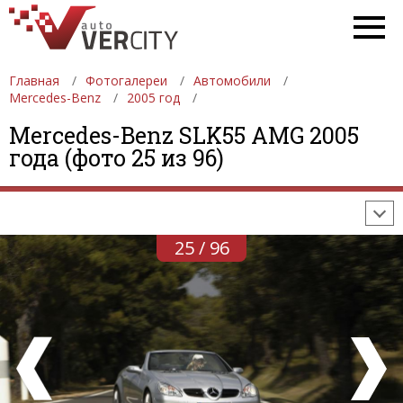
Главная
Фотогалереи
Автомобили
Mercedes-Benz
2005 год
ФОТОГАЛЕРЕИ
АВТОМОБИЛИ
ДЕВУШКИ
Mercedes-Benz SLK55 AMG 2005
года (фото 25 из 96)
АВТОСАЛОНЫ
ФОРМУЛА-1
АВТОМОБИЛИ
ПОСЛЕДНИЕ ДОБАВЛЕНИЯ
25 / 96