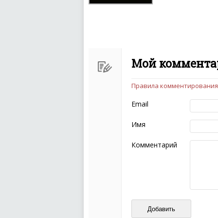
Мой комментар
Правила комментирования
Чтобы ваш комментарий бы
следующих правил:
Email
Комментарий не мож
эмоциональных выск
Имя
Не стоит отклонятьс
Пожалуйста, не испо
Комментарий
также призывы к нас
межнациональной и 
кстати очень славны
Не пишите транслито
Не копируйте реценз
Не размещайте рекл
И запаситесь терпением, в
ваш отзыв может появитьс