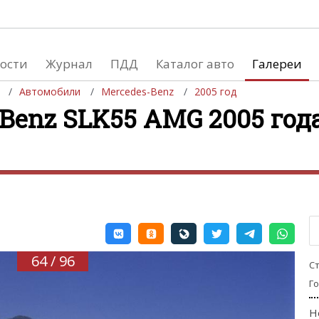
ости
Журнал
ПДД
Каталог авто
Галереи
Автомобили
Mercedes-Benz
2005 год
Benz SLK55 AMG 2005 года
евушки
Автосалоны
вушки и автомобили
Список мировых автосалонов
вушки и мото
64 / 96
С
Г
Н