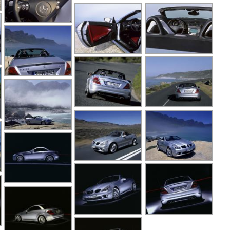
G
G
G
G
G
G
G
M
M