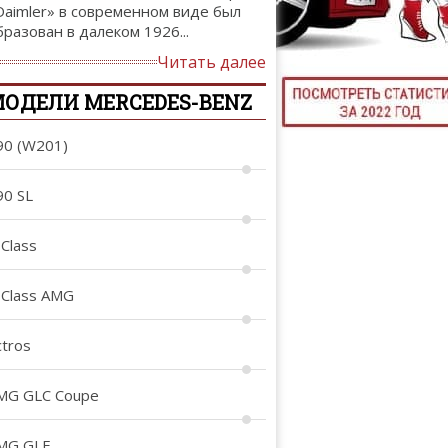
Daimler» в современном виде был
ТЮНИНГ М
бразован в далеком 1926...
Читать далее
ОДЕЛИ MERCEDES-BENZ
КАЛ
90 (W201)
ДЕВУШКИ И А
90 SL
-Class
-Class AMG
ctros
MG GLC Coupe
MG GLE