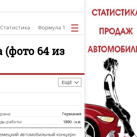
Статистика
Формула 1
 (фото 64 из
С
ЕЩЕ
А
трана:
Германия
оды работы:
1890 - н.в.
емецкий автомобильный концерн
ТЮНИНГ АВ