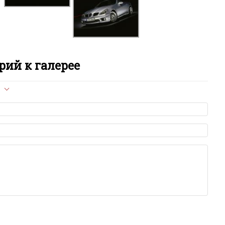
M
M
M
ий к галерее
M
л опубликован на сайте, вам нужно придерживаться
R
ет быть слишком короткой — избегайте односложных и чисто
азываний.
S
я от предмета обсуждения.
льзуйте в комментарие оскорбления и нецензурную лексику, а
S
илию и высказывания, направленные на разжигание расовой,
религиозной розни — пожалейте наших модераторов, они
е ребята, поверьте.
S
м или только заглавными буквами.
ии с других сайтов, нам важно именно ваше мнение.
аму!
S
се комментарии публикуются только после модерации, поэтому
я на сайте с некоторым опозданием.