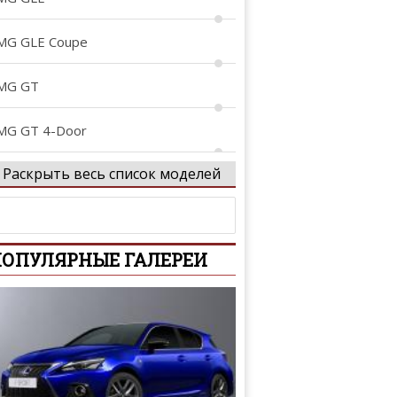
MG GLE Coupe
MG GT
MG GT 4-Door
Раскрыть весь список моделей
MG Project ONE
rocs
ОПУЛЯРНЫЕ ГАЛЕРЕИ
-Class
-Class
-Class AMG
tan