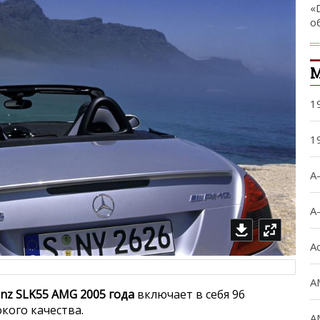
«
о
М
1
1
A
A
A
A
nz SLK55 AMG 2005 года
включает в себя 96
кого качества.
A