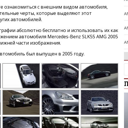
е ознакомиться с внешним видом автомобиля,
ительные черты, которые выделяют этот
A
угих автомобилей.
A
графии абсолютно бесплатно и использовать их как
ражением автомобиля Mercedes-Benz SLK55 AMG 2005
A
нижней части изображения.
втомобиль был выпущен в 2005 году.
A
A
П
B
C
C
Ci