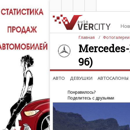
Нов
Главная
Фотогалереи
Mercedes-
96)
Автомобили
Д
Последние добавления
Де
(+1102)
Де
Список марок
АВТО
ДЕВУШКИ
АВТОСАЛОНЫ
Понравилось?
Поделитесь с друзьями