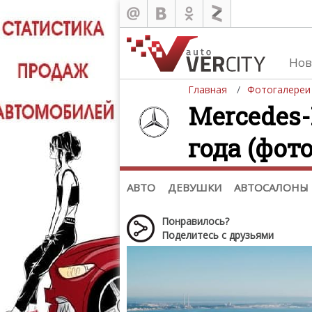
Нов
Главная
Фотогалереи
Mercedes-
года (фото
Автомобили
Д
Последние добавления
Де
(+1102)
Де
Список марок
АВТО
ДЕВУШКИ
АВТОСАЛОНЫ
Понравилось?
Поделитесь с друзьями