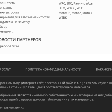
G
раш-тесты
,
,
WRC
ERC
Ралли-рейды
онцепты
,
,
DTM
WTCC
WEC
ехи истории
,
,
MotoGP
Moto2
Moto3
G
нциклопедия автознаменитостей
WSBK
одителю на заметку
G
Юмор
евушки ...
G
ОВОСТИ ПАРТНЕРОВ
ресс-релизы
G
G
 УСЛУГ
ПОЛИТИКА КОНФИДЕНЦИАЛЬНОСТИ
ВАКАНСИ
G
онном виде (интернет-сайт, электронный файл и т. п.) в каждом случа
 или на страницу размещения соответствующего материала.
M
ображения являются чьей-либо собственностью и некоторые из них доба
нформацией о правомерности публикования этих материалов.
M
ительных целях.