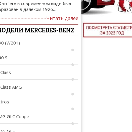
Daimler» в современном виде был
ТЮНИНГ М
бразован в далеком 1926...
Читать далее
ОДЕЛИ MERCEDES-BENZ
КАЛ
90 (W201)
ДЕВУШКИ И А
90 SL
-Class
-Class AMG
ctros
MG GLC Coupe
MG GLE