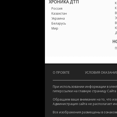
ХРОНИКА ДТП
К
К
Россия
В
Казахстан
Э
Украина
В
Беларусь
Мир
Д
Н
П
О ПРОЕКТЕ
УСЛОВИЯ ОКАЗАНИЯ
При использовании информации в электр
гиперссылки на главную страницу Сайта
Обращаем ваше внимание на то, что из
Администрация сайта не располагает и
Все изображения размещены в ознаком