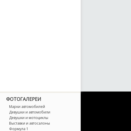
-Class
-Class AMG
-Class AMG 6x6
L-Class
LA-Class
LA-Class AMG
LB-Class
ФОТОГАЛЕРЕИ
LB-Class AMG
Марки автомобилей
Девушки и автомобили
LC Coupe
Девушки и мотоциклы
Выставки и автосалоны
Формула 1