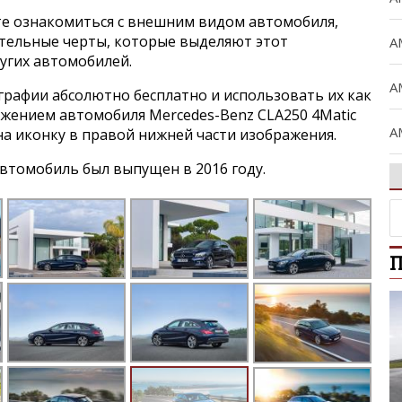
е ознакомиться с внешним видом автомобиля,
ительные черты, которые выделяют этот
A
угих автомобилей.
A
графии абсолютно бесплатно и использовать их как
ражением автомобиля Mercedes-Benz CLA250 4Matic
A
 на иконку в правой нижней части изображения.
втомобиль был выпущен в 2016 году.
A
A
П
B
C
C
Ci