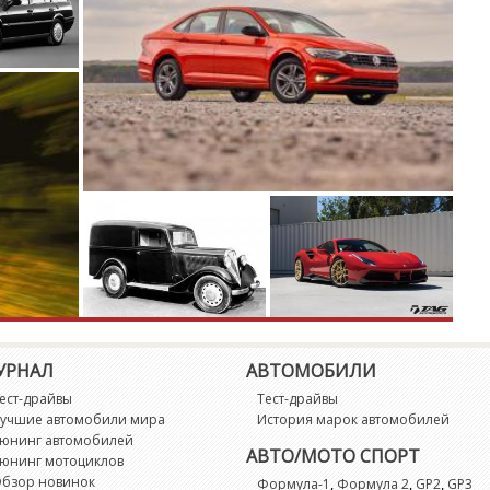
G
G
G
G
G
G
G
УРНАЛ
АВТОМОБИЛИ
G
ест-драйвы
Тест-драйвы
учшие автомобили мира
История марок автомобилей
G
юнинг автомобилей
АВТО/МОТО СПОРТ
юнинг мотоциклов
бзор новинок
,
,
,
Формула-1
Формула 2
GP2
GP3