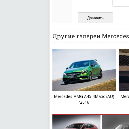
Не копируйте реценз
Не размещайте рекл
И запаситесь терпением, в
ваш отзыв может появитьс
Другие галереи Mercedes-
Mercedes-AMG A45 4Matic (AU)
Merc
'2016