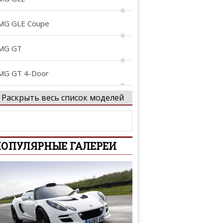
MG GLE Coupe
MG GT
MG GT 4-Door
Раскрыть весь список моделей
MG Project ONE
rocs
ОПУЛЯРНЫЕ ГАЛЕРЕИ
-Class
-Class
-Class AMG
tan