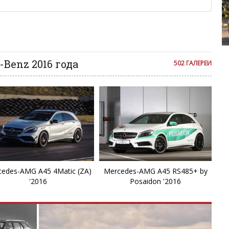
C
ии с других сайтов, нам важно именно ваше мнение.
аму!
C
се комментарии публикуются только после модерации, поэтому
я на сайте с некоторым опозданием.
Kia Borrego
E
Benz 2016 года
502 ГАЛЕРЕИ
E
E
E
E
edes-AMG A45 4Matic (ZA)
Mercedes-AMG A45 RS485+ by
E
'2016
Posaidon '2016
E