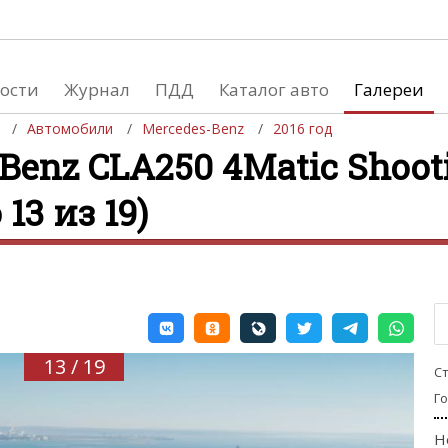
ости
Журнал
ПДД
Каталог авто
Галереи
Автомобили
Mercedes-Benz
2016 год
Benz CLA250 4Matic Shooti
 13 из 19)
евушки
Автосалоны
вушки и автомобили
Список мировых автосалонов
вушки и мото
13 / 19
С
Г
Н