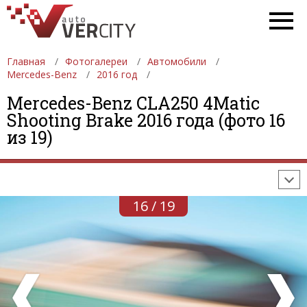
Главная
Фотогалереи
Автомобили
Mercedes-Benz
2016 год
Mercedes-Benz CLA250 4Matic
ФОТОГАЛЕРЕИ
АВТОМОБИЛИ
ДЕВУШКИ
Shooting Brake 2016 года (фото 16
из 19)
АВТОСАЛОНЫ
ФОРМУЛА-1
АВТОМОБИЛИ
ПОСЛЕДНИЕ ДОБАВЛЕНИЯ
16 / 19