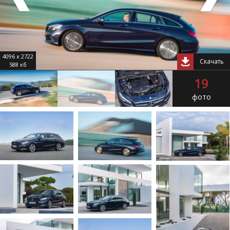
4096 x 2722
Скачать
588 кб
19
фото