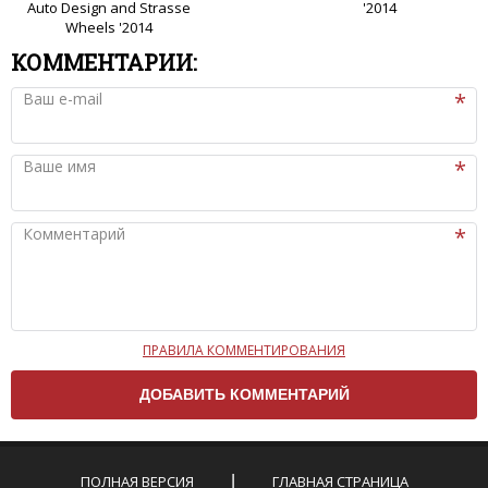
Auto Design and Strasse
'2014
Wheels '2014
КОММЕНТАРИИ:
Ваш e-mail
Ваше имя
Комментарий
ПРАВИЛА КОММЕНТИРОВАНИЯ
Чтобы ваш комментарий был опубликован на сайте,
вам нужно придерживаться следующих правил:
Комментарий не может быть слишком
короткой — избегайте односложных и чисто
эмоциональных высказываний.
ПОЛНАЯ ВЕРСИЯ
ГЛАВНАЯ СТРАНИЦА