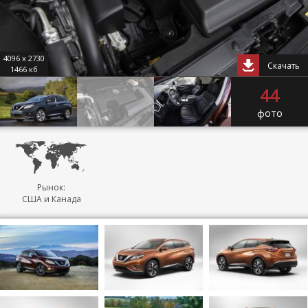
4096 x 2730
Скачать
1466 кб
44
фото
Рынок:
США и Канада