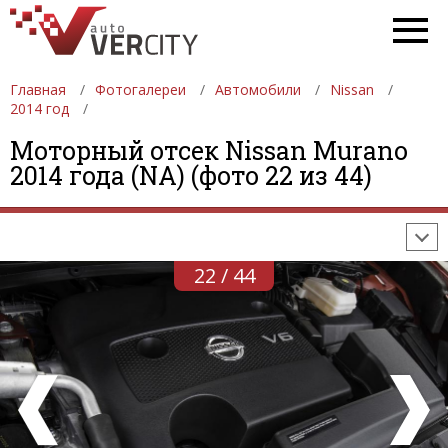
Главная
Фотогалереи
Автомобили
Nissan
2014 год
ФОТОГАЛЕРЕИ
АВТОМОБИЛИ
ДЕВУШКИ
Моторный отсек Nissan Murano
2014 года (NA) (фото 22 из 44)
АВТОСАЛОНЫ
ФОРМУЛА-1
АВТОМОБИЛИ
ПОСЛЕДНИЕ ДОБАВЛЕНИЯ
22 / 44