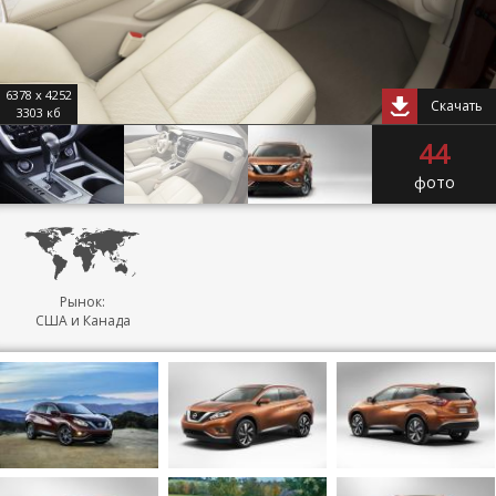
6378 x 4252
Скачать
3303 кб
44
фото
Рынок:
США и Канада