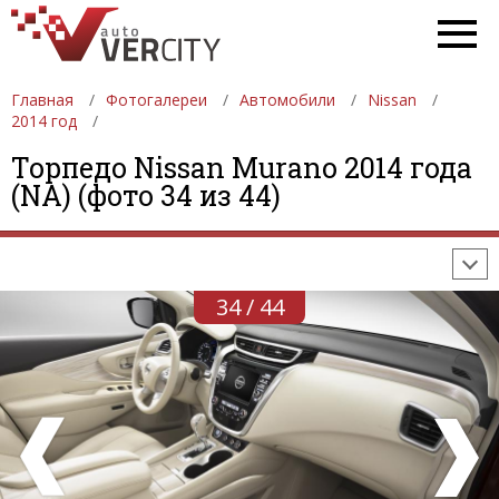
Главная
Фотогалереи
Автомобили
Nissan
2014 год
ФОТОГАЛЕРЕИ
АВТОМОБИЛИ
ДЕВУШКИ
Торпедо Nissan Murano 2014 года
(NA) (фото 34 из 44)
АВТОСАЛОНЫ
ФОРМУЛА-1
АВТОМОБИЛИ
ПОСЛЕДНИЕ ДОБАВЛЕНИЯ
34 / 44