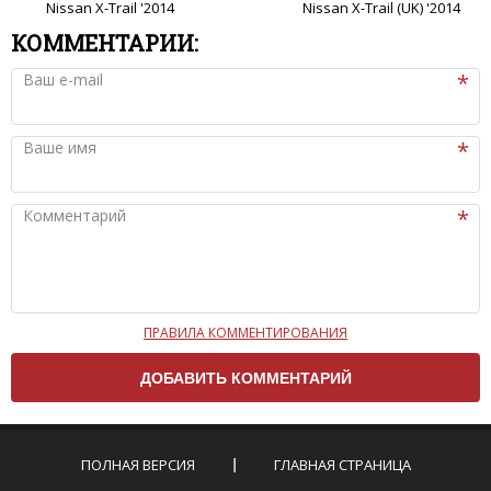
Nissan X-Trail '2014
Nissan X-Trail (UK) '2014
КОММЕНТАРИИ:
Ваш e-mail
Ваше имя
Комментарий
ПРАВИЛА КОММЕНТИРОВАНИЯ
Чтобы ваш комментарий был опубликован на сайте,
вам нужно придерживаться следующих правил:
Комментарий не может быть слишком
короткой — избегайте односложных и чисто
эмоциональных высказываний.
ПОЛНАЯ ВЕРСИЯ
ГЛАВНАЯ СТРАНИЦА
Не стоит отклоняться от предмета обсуждения.