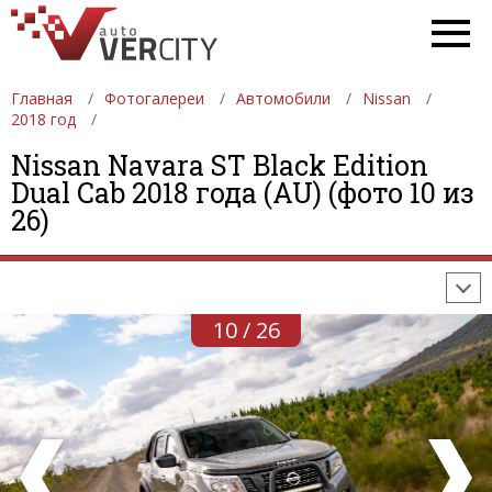
Главная
Фотогалереи
Автомобили
Nissan
2018 год
Nissan Navara ST Black Edition
ФОТОГАЛЕРЕИ
АВТОМОБИЛИ
ДЕВУШКИ
Dual Cab 2018 года (AU) (фото 10 из
26)
АВТОСАЛОНЫ
ФОРМУЛА-1
АВТОМОБИЛИ
ПОСЛЕДНИЕ ДОБАВЛЕНИЯ
10 / 26