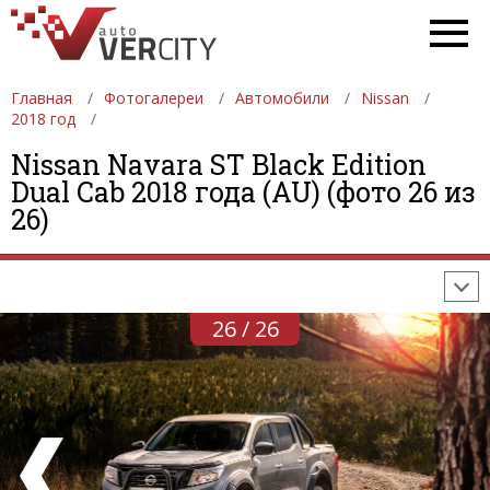
Главная
Фотогалереи
Автомобили
Nissan
2018 год
Nissan Navara ST Black Edition
ФОТОГАЛЕРЕИ
АВТОМОБИЛИ
ДЕВУШКИ
Dual Cab 2018 года (AU) (фото 26 из
26)
АВТОСАЛОНЫ
ФОРМУЛА-1
АВТОМОБИЛИ
ПОСЛЕДНИЕ ДОБАВЛЕНИЯ
26 / 26