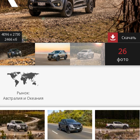
4096 x 2730
Скачать
2466 кб
26
фото
Рынок:
Австралия и Океания