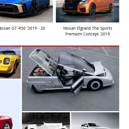
Fa
F
issan GT-R50 '2019 - 20
Nissan Elgrand The Sports
Fr
Premium Concept '2019
F
Gl
G
Ju
J
Ki