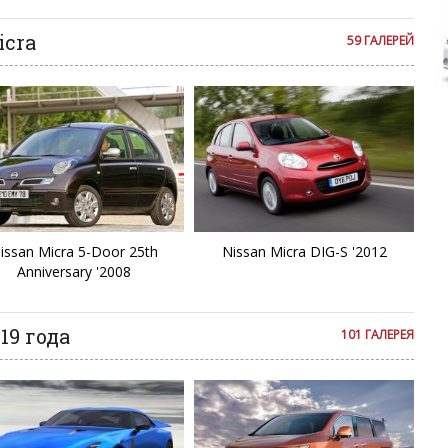
C
icra
59 ГАЛЕРЕЙ
Cl
C
C
D
D
issan Micra 5-Door 25th
Nissan Micra DIG-S '2012
Anniversary '2008
Du
19 года
101 ГАЛЕРЕЯ
E
E