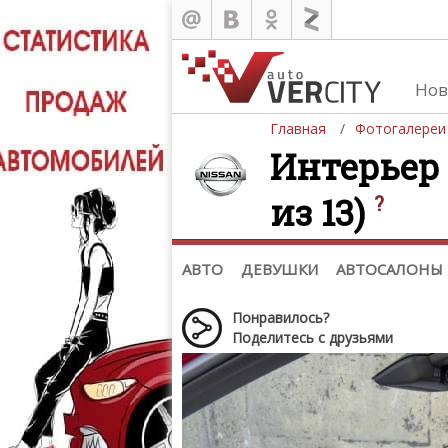
Нов
Главная
Фотогалереи
Интерьер N
из 13)
?
Автомобили
Д
Последние добавления
Де
(+1102)
Де
Список марок
АВТО
ДЕВУШКИ
АВТОСАЛОНЫ
Понравилось?
Поделитесь с друзьями