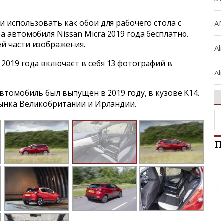
и использовать как обои для рабочего стола с
A
 автомобиля Nissan Micra 2019 года бесплатно,
ей части изображения.
A
 2019 года включает в себя 13 фотографий в
Al
томобиль был выпущен в 2019 году, в кузове K14.
A
ынка Великобритании и Ирландии.
Al
П
Ar
A
A
B