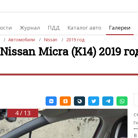
ости
Журнал
ПДД
Каталог авто
Галереи
Автомобили
Nissan
2019 год
issan Micra (K14) 2019 го
евушки
Автосалоны
вушки и автомобили
Список мировых автосалонов
вушки и мото
4 / 13
С
Г
В