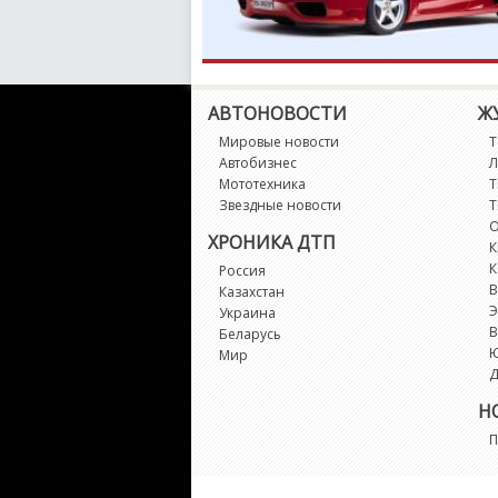
АВТОНОВОСТИ
Ж
Мировые новости
Т
Автобизнес
Л
Мототехника
Т
Звездные новости
Т
О
ХРОНИКА ДТП
К
К
Россия
В
Казахстан
Э
Украина
В
Беларусь
Мир
Д
Н
П