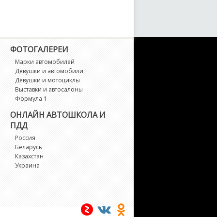
x
afesta
ФОТОГАЛЕРЕИ
angley
Марки автомобилей
Девушки и автомобили
argo
Девушки и мотоциклы
Выставки и автосалоны
urel
Формула 1
ОНЛАЙН АВТОШКОЛА И
eaf
ПДД
Россия
eopard
Беларусь
Казахстан
Украина
berty
vina