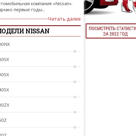
втомобильная компания «Nissan».
ТЮНИНГ М
днако первые годы...
Читать далее
ОДЕЛИ NISSAN
КАЛ
00NX
ДЕВУШКИ И А
80SX
00SX
40SX
00ZX
50Z
70Z