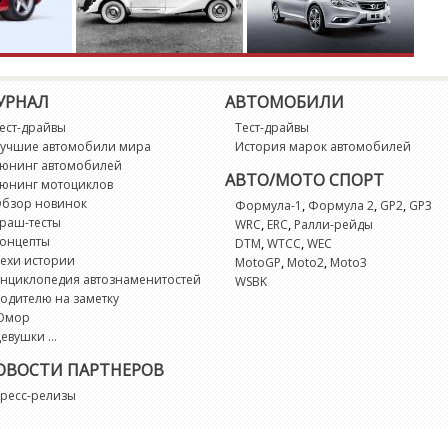
Ki
L
УРНАЛ
АВТОМОБИЛИ
L
ест-драйвы
Тест-драйвы
учшие автомобили мира
История марок автомобилей
L
юнинг автомобилей
АВТО/МОТО СПОРТ
юнинг мотоциклов
La
бзор новинок
,
,
,
Формула-1
Формула 2
GP2
GP3
раш-тесты
,
,
WRC
ERC
Ралли-рейды
онцепты
,
,
DTM
WTCC
WEC
L
ехи истории
,
,
MotoGP
Moto2
Moto3
нциклопедия автознаменитостей
WSBK
одителю на заметку
L
Юмор
евушки ...
Li
ОВОСТИ ПАРТНЕРОВ
ресс-релизы
Li