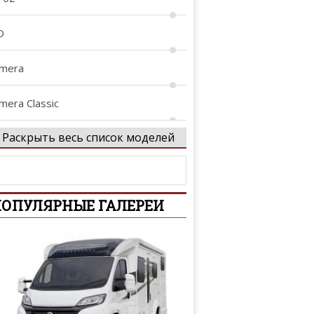
D
lmera
mera Classic
Раскрыть весь список моделей
lmera Tino
tima
ОПУЛЯРНЫЕ ГАЛЕРЕИ
iya
rmada
venir
assara