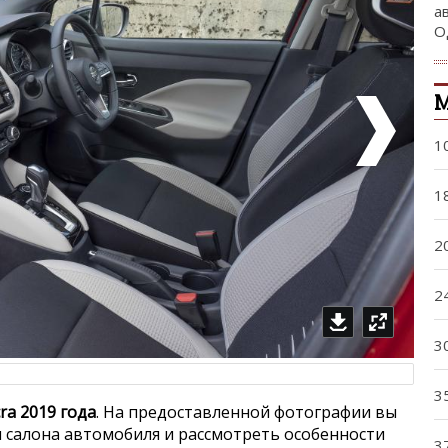
а
О
М
1
1
2
2
3
3
ra 2019 года
. На предоставленной фотографии вы
 салона автомобиля и рассмотреть особенности
3