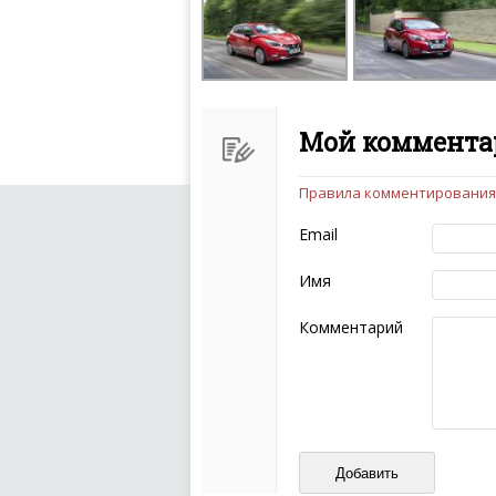
Мой комментар
Правила комментирования
Чтобы ваш комментарий бы
следующих правил:
Email
Комментарий не мож
эмоциональных выск
Имя
Не стоит отклонятьс
Пожалуйста, не испо
Комментарий
также призывы к нас
межнациональной и 
кстати очень славны
Не пишите транслито
Не копируйте реценз
Не размещайте рекл
И запаситесь терпением, в
ваш отзыв может появитьс