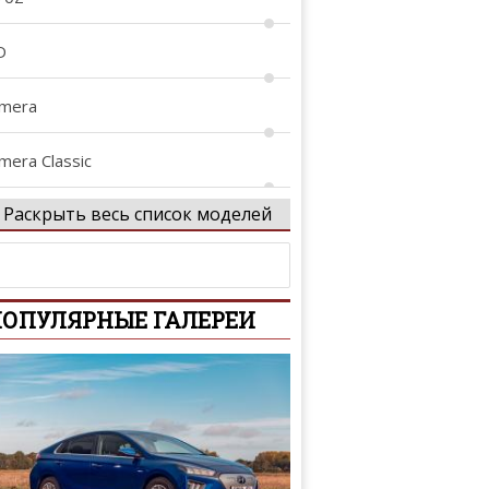
D
lmera
mera Classic
Раскрыть весь список моделей
lmera Tino
tima
ОПУЛЯРНЫЕ ГАЛЕРЕИ
iya
rmada
venir
assara