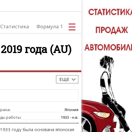
Статистика
Формула 1
2019 года (AU)
С
ЕЩЕ
А
трана:
Япония
оды работы:
1933 - н.в.
 1933 году была основана японская
ТЮНИНГ АВ