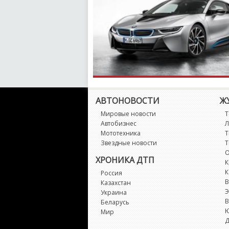
АВТОНОВОСТИ
Ж
Мировые новости
Т
Автобизнес
Л
Мототехника
Т
Звездные новости
Т
О
ХРОНИКА ДТП
К
К
Россия
В
Казахстан
Э
Украина
В
Беларусь
Мир
Д