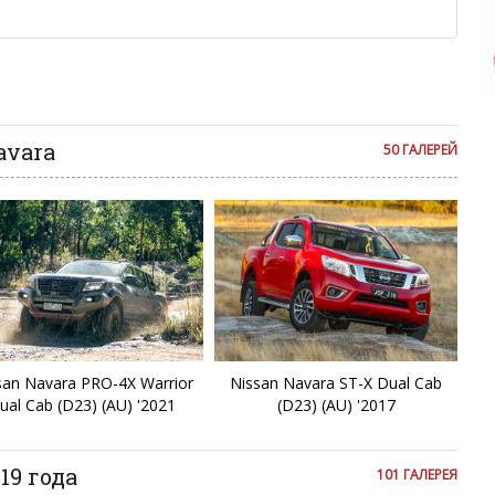
C
м или только заглавными буквами.
ии с других сайтов, нам важно именно ваше мнение.
аму!
Cl
се комментарии публикуются только после модерации, поэтому
я на сайте с некоторым опозданием.
C
avara
50 ГАЛЕРЕЙ
C
D
D
Du
san Navara PRO-4X Warrior
Nissan Navara ST-X Dual Cab
E
ual Cab (D23) (AU) '2021
(D23) (AU) '2017
E
19 года
101 ГАЛЕРЕЯ