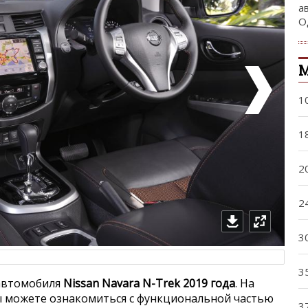
а
О
М
1
1
2
2
3
3
 автомобиля
Nissan Navara N-Trek 2019 года
. На
 можете ознакомиться с функциональной частью
3