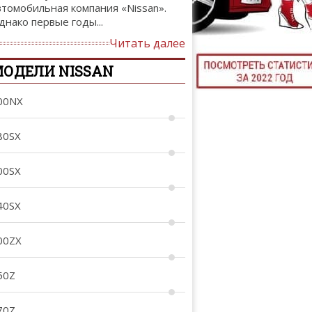
втомобильная компания «Nissan».
ТЮНИНГ М
днако первые годы...
Читать далее
ОДЕЛИ NISSAN
КАЛ
00NX
ДЕВУШКИ И А
80SX
00SX
40SX
00ZX
50Z
70Z