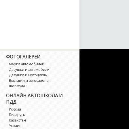
x
afesta
angley
argo
ФОТОГАЛЕРЕИ
urel
Марки автомобилей
Девушки и автомобили
eaf
Девушки и мотоциклы
Выставки и автосалоны
Формула 1
eopard
ОНЛАЙН АВТОШКОЛА И
ПДД
berty
Россия
Беларусь
vina
Казахстан
Украина