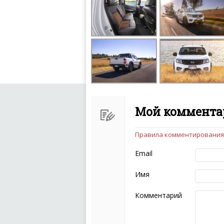
Мой комментар
Правила комментирования
Чтобы ваш комментарий бы
следующих правил:
Email
Комментарий не мож
эмоциональных выск
Имя
Не стоит отклонятьс
Пожалуйста, не испо
Комментарий
также призывы к нас
межнациональной и 
кстати очень славны