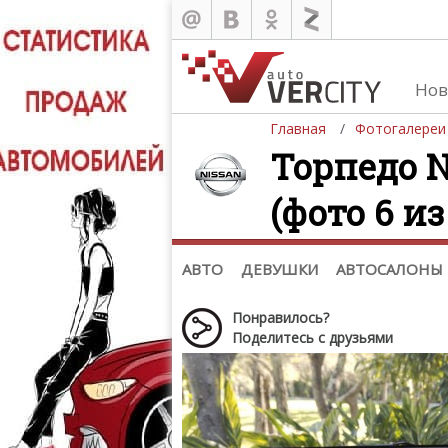
Нов
Главная
Фотогалереи
Торпедо Ni
(фото 6 из
Автомобили
Д
Последние добавления
Де
(+1102)
Де
Список марок
АВТО
ДЕВУШКИ
АВТОСАЛОНЫ
Понравилось?
Поделитесь с друзьями