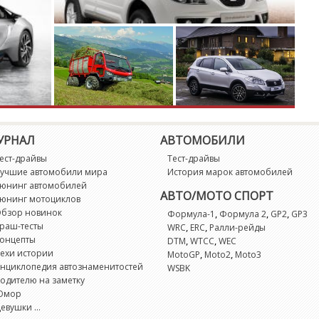
Ki
L
L
L
УРНАЛ
АВТОМОБИЛИ
La
ест-драйвы
Тест-драйвы
учшие автомобили мира
История марок автомобилей
L
юнинг автомобилей
АВТО/МОТО СПОРТ
юнинг мотоциклов
бзор новинок
,
,
,
Формула-1
Формула 2
GP2
GP3
L
раш-тесты
,
,
WRC
ERC
Ралли-рейды
онцепты
,
,
DTM
WTCC
WEC
Li
ехи истории
,
,
MotoGP
Moto2
Moto3
нциклопедия автознаменитостей
WSBK
одителю на заметку
Li
Юмор
евушки ...