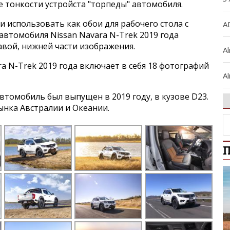
е тонкости устройста "торпеды" автомобиля.
и использовать как обои для рабочего стола с
A
втомобиля Nissan Navara N-Trek 2019 года
авой, нижней части изображения.
A
a N-Trek 2019 года включает в себя 18 фотографий
Al
томобиль был выпущен в 2019 году, в кузове D23.
A
ынка Австралии и Океании.
Al
П
Ar
A
A
B