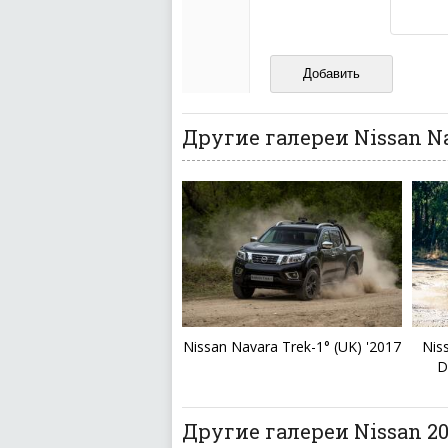
Не пишите транслито
Не копируйте реценз
Не размещайте рекл
И запаситесь терпением, в
ваш отзыв может появитьс
Другие галереи Nissan N
Nissan Navara Trek-1° (UK) '2017
Nis
D
Другие галереи Nissan 20