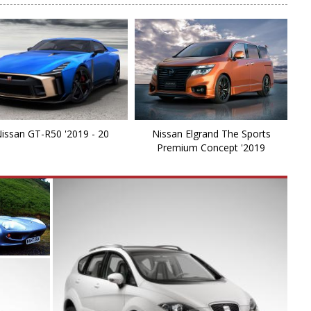
Fa
F
Fr
F
issan GT-R50 '2019 - 20
Nissan Elgrand The Sports
Gl
Premium Concept '2019
G
Ju
J
Ki