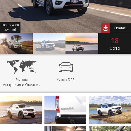
6000 x 4000
Скачать
3280 кб
18
фото
Рынок:
Кузов: D23
Австралия и Океания