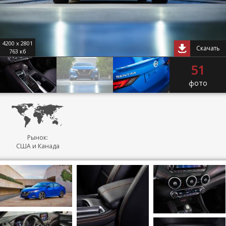
4200 x 2801
Скачать
763 кб
51
фото
Рынок:
США и Канада