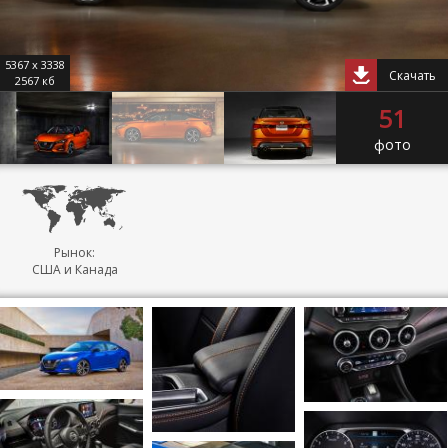
5367 x 3338
Скачать
2567 кб
51
фото
Рынок:
США и Канада