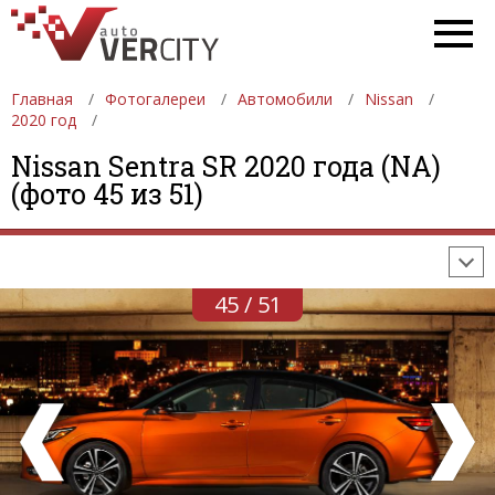
Главная
Фотогалереи
Автомобили
Nissan
2020 год
ФОТОГАЛЕРЕИ
АВТОМОБИЛИ
ДЕВУШКИ
Nissan Sentra SR 2020 года (NA)
(фото 45 из 51)
АВТОСАЛОНЫ
ФОРМУЛА-1
АВТОМОБИЛИ
ПОСЛЕДНИЕ ДОБАВЛЕНИЯ
45 / 51