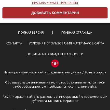
ПРАВИЛА КОММЕНТИРОВАНИЯ
Чтобы ваш комментарий был опубликован на сайте,
вам нужно придерживаться следующих правил:
Комментарий не может быть слишком
короткой — избегайте односложных и чисто
эмоциональных высказываний.
ПОЛНАЯ ВЕРСИЯ
ГЛАВНАЯ СТРАНИЦА
Не стоит отклоняться от предмета обсуждения.
Пожалуйста, не используйте в комментарие
КОНТАКТЫ
УСЛОВИЯ ИСПОЛЬЗОВАНИЯ МАТЕРИАЛОВ САЙТА
оскорбления и нецензурную лексику, а также
призывы к насилию и высказывания,
ПОЛИТИКА КОНФИДЕНЦИАЛЬНОСТИ
направленные на разжигание расовой,
межнациональной и религиозной розни —
18+
пожалейте наших модераторов, они кстати
Некоторые материалы сайта предназначены для лиц 18 лет и старше
очень славные ребята, поверьте.
Не пишите транслитом или только заглавными
Обращаем ваше внимание на то, что изображения являются чьей-
буквами.
либо собственностью и добавлены посетителями сайта.
Не копируйте рецензии с других сайтов, нам
важно именно ваше мнение.
Администрация сайта не располагает информацией о правомерности
Не размещайте рекламу!
публикования этих материалов.