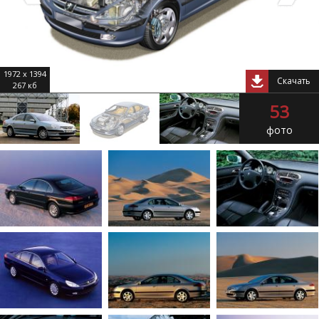
1972 x 1394
Скачать
267 кб
53
фото