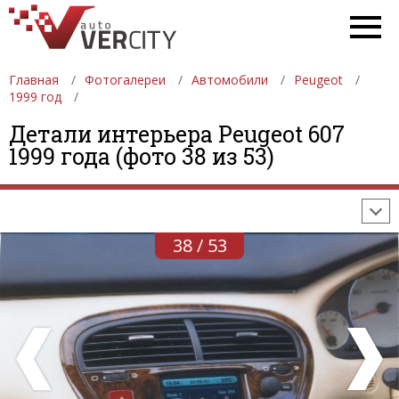
Главная
Фотогалереи
Автомобили
Peugeot
1999 год
ФОТОГАЛЕРЕИ
АВТОМОБИЛИ
ДЕВУШКИ
Детали интерьера Peugeot 607
1999 года (фото 38 из 53)
АВТОСАЛОНЫ
ФОРМУЛА-1
АВТОМОБИЛИ
ПОСЛЕДНИЕ ДОБАВЛЕНИЯ
38 / 53