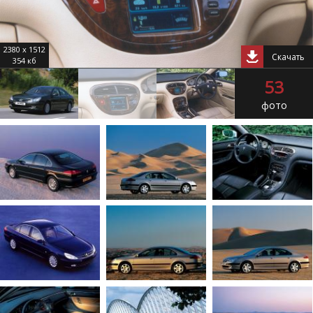
2380 x 1512
Скачать
354 кб
53
фото