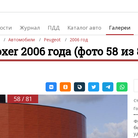
ости
Журнал
ПДД
Каталог авто
Галереи
Автомобили
Peugeot
2006 год
xer 2006 года (фото 58 из 
евушки
Автосалоны
вушки и автомобили
Список мировых автосалонов
вушки и мото
58 / 81
С
Г
Ф
б
у