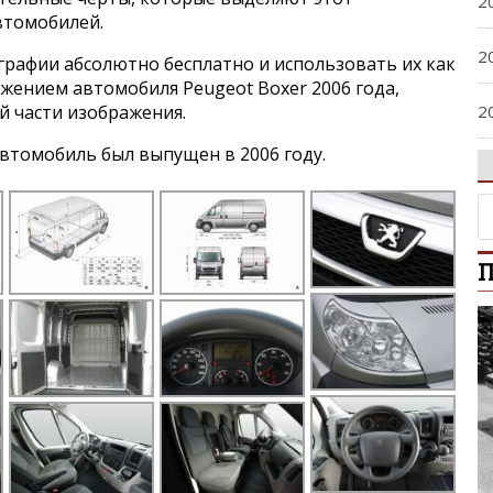
2
втомобилей.
2
графии абсолютно бесплатно и использовать их как
ажением автомобиля Peugeot Boxer 2006 года,
2
й части изображения.
втомобиль был выпущен в 2006 году.
2
2
П
2
2
2
2