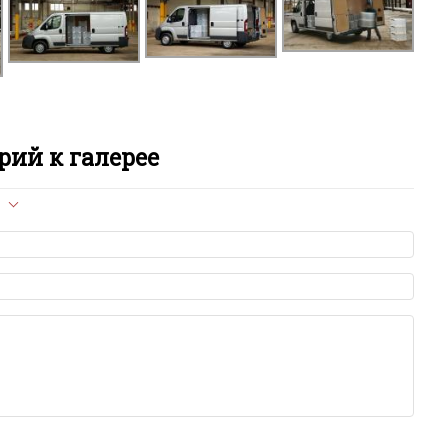
B
B
E
ий к галерее
i
L
л опубликован на сайте, вам нужно придерживаться
P
ет быть слишком короткой — избегайте односложных и чисто
азываний.
я от предмета обсуждения.
R
льзуйте в комментарие оскорбления и нецензурную лексику, а
илию и высказывания, направленные на разжигание расовой,
религиозной розни — пожалейте наших модераторов, они
Ri
е ребята, поверьте.
м или только заглавными буквами.
ии с других сайтов, нам важно именно ваше мнение.
Tr
аму!