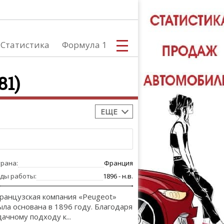
Статистика
Формула 1
81)
ЕЩЕ
С
трана:
Франция
А
оды работы:
1896 - н.в.
ранцузская компания «Peugeot»
ыла основана в 1896 году. Благодаря
дачному подходу к...
ТЮНИНГ АВ