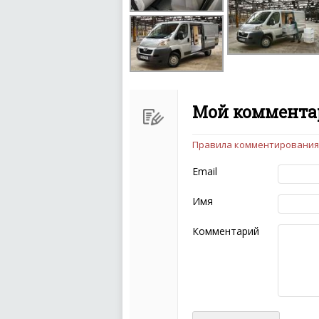
Мой комментар
Правила комментирования
Чтобы ваш комментарий бы
следующих правил:
Email
Комментарий не мож
эмоциональных выск
Имя
Не стоит отклонятьс
Пожалуйста, не испо
Комментарий
также призывы к нас
межнациональной и 
кстати очень славны
Не пишите транслито
Не копируйте реценз
Не размещайте рекл