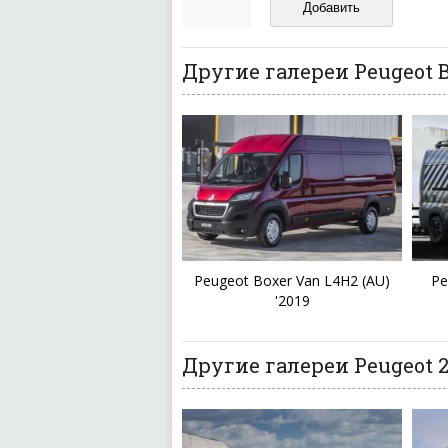
И запаситесь терпением, в
ваш отзыв может появитьс
Другие галереи Peugeot 
Peugeot Boxer Van L4H2 (AU)
Pe
'2019
Другие галереи Peugeot 2