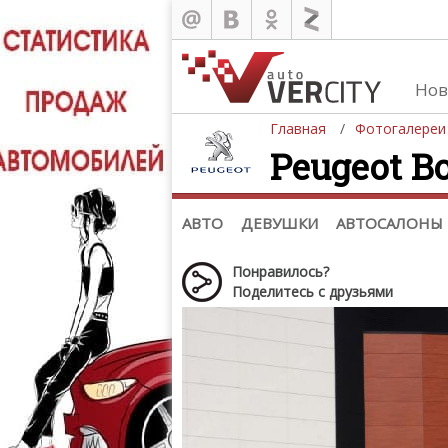
Нов
Главная
Фотогалереи
Peugeot Bo
Автомобили
Д
Последние добавления
Де
(+1102)
Де
Список марок
АВТО
ДЕВУШКИ
АВТОСАЛОНЫ
Понравилось?
Поделитесь с друзьями