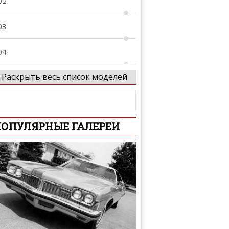
02
03
04
Раскрыть весь список моделей
05
05 GTi
ОПУЛЯРНЫЕ ГАЛЕРЕИ
06
07
08
08 GTi