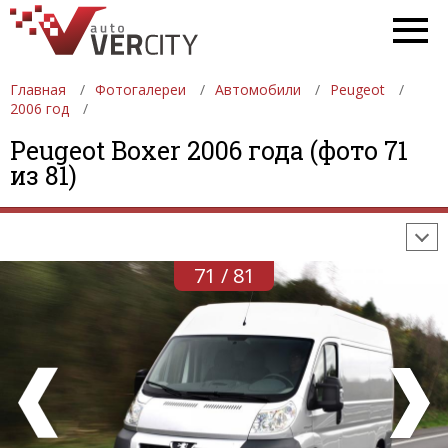
Главная
Фотогалереи
Автомобили
Peugeot
2006 год
ФОТОГАЛЕРЕИ
АВТОМОБИЛИ
ДЕВУШКИ
Peugeot Boxer 2006 года (фото 71
из 81)
АВТОСАЛОНЫ
ФОРМУЛА-1
АВТОМОБИЛИ
ПОСЛЕДНИЕ ДОБАВЛЕНИЯ
71 / 81