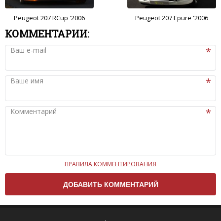
Peugeot 207 RCup '2006
Peugeot 207 Epure '2006
КОММЕНТАРИИ:
Ваш e-mail
Ваше имя
Комментарий
ПРАВИЛА КОММЕНТИРОВАНИЯ
Чтобы ваш комментарий был опубликован на сайте,
вам нужно придерживаться следующих правил:
Комментарий не может быть слишком
короткой — избегайте односложных и чисто
эмоциональных высказываний.