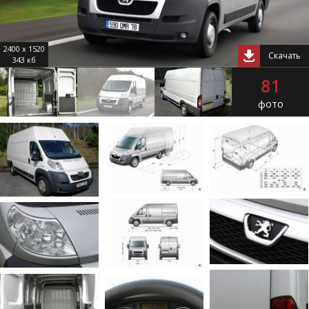
2400 x 1520
Скачать
343 кб
81
фото