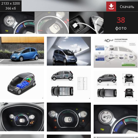
2133 x 3200
Скачать
366 кб
38
фото