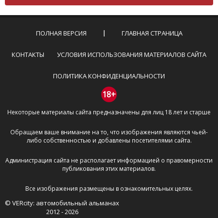
Комментарий не может быть слишком
короткой — избегайте односложных и чисто
эмоциональных высказываний.
ПОЛНАЯ ВЕРСИЯ
ГЛАВНАЯ СТРАНИЦА
Не стоит отклоняться от предмета обсуждения.
Пожалуйста, не используйте в комментарие
КОНТАКТЫ
УСЛОВИЯ ИСПОЛЬЗОВАНИЯ МАТЕРИАЛОВ САЙТА
оскорбления и нецензурную лексику, а также
призывы к насилию и высказывания,
ПОЛИТИКА КОНФИДЕНЦИАЛЬНОСТИ
направленные на разжигание расовой,
межнациональной и религиозной розни —
18+
пожалейте наших модераторов, они кстати
Некоторые материалы сайта предназначены для лиц 18 лет и старше
очень славные ребята, поверьте.
Не пишите транслитом или только заглавными
Обращаем ваше внимание на то, что изображения являются чьей-
буквами.
либо собственностью и добавлены посетителями сайта.
Не копируйте рецензии с других сайтов, нам
важно именно ваше мнение.
Администрация сайта не располагает информацией о правомерности
Не размещайте рекламу!
публикования этих материалов.
И запаситесь терпением, все комментарии
Все изображения размещены в ознакомительных целях.
публикуются только после модерации, поэтому ваш
© VERcity: автомобильный альманах
отзыв может появиться на сайте с некоторым
2012 - 2026