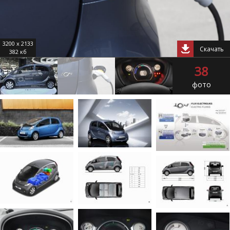
3200 x 2133
Скачать
382 кб
38
фото