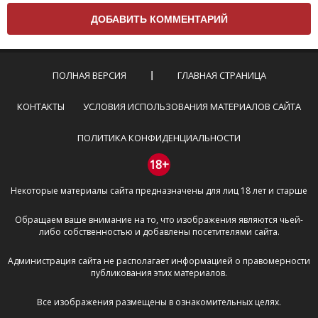
вам нужно придерживаться следующих правил:
Комментарий не может быть слишком
короткой — избегайте односложных и чисто
эмоциональных высказываний.
ПОЛНАЯ ВЕРСИЯ
ГЛАВНАЯ СТРАНИЦА
Не стоит отклоняться от предмета обсуждения.
Пожалуйста, не используйте в комментарие
КОНТАКТЫ
УСЛОВИЯ ИСПОЛЬЗОВАНИЯ МАТЕРИАЛОВ САЙТА
оскорбления и нецензурную лексику, а также
призывы к насилию и высказывания,
ПОЛИТИКА КОНФИДЕНЦИАЛЬНОСТИ
направленные на разжигание расовой,
межнациональной и религиозной розни —
18+
пожалейте наших модераторов, они кстати
Некоторые материалы сайта предназначены для лиц 18 лет и старше
очень славные ребята, поверьте.
Не пишите транслитом или только заглавными
Обращаем ваше внимание на то, что изображения являются чьей-
буквами.
либо собственностью и добавлены посетителями сайта.
Не копируйте рецензии с других сайтов, нам
важно именно ваше мнение.
Администрация сайта не располагает информацией о правомерности
Не размещайте рекламу!
публикования этих материалов.
И запаситесь терпением, все комментарии
Все изображения размещены в ознакомительных целях.
публикуются только после модерации, поэтому ваш