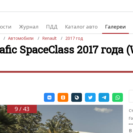
ости
Журнал
ПДД
Каталог авто
Галереи
Автомобили
Renault
2017 год
afic SpaceClass 2017 года 
евушки
Автосалоны
вушки и автомобили
Список мировых автосалонов
вушки и мото
9 / 43
С
Г
В