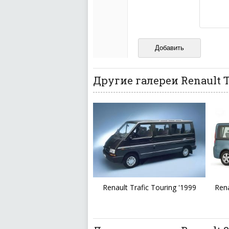
кстати очень славны
Не пишите транслито
Не копируйте реценз
Не размещайте рекл
И запаситесь терпением, в
ваш отзыв может появитьс
Другие галереи Renault T
Renault Trafic Touring '1999
Rena