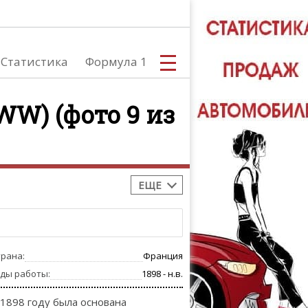
Статистика
Формула 1
(WW) (фото 9 из
С
ЕЩЕ
А
трана:
Франция
оды работы:
1898 - н.в.
 1898 году была основана
ТЮНИНГ АВ