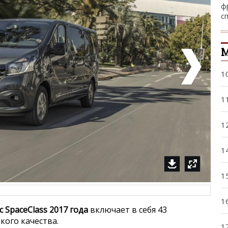
ф
с
М
1
1
1
1
1
1
ic SpaceClass 2017 года
включает в себя 43
ого качества.
1