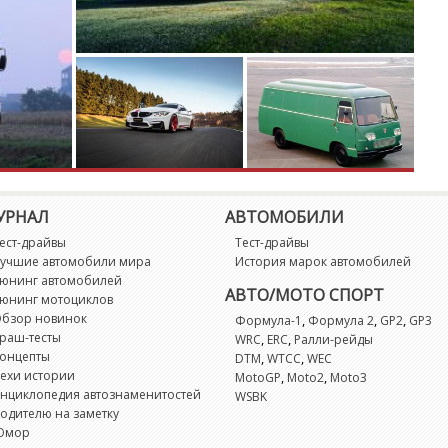
R
S
S
S
Sc
УРНАЛ
АВТОМОБИЛИ
ест-драйвы
Тест-драйвы
S
учшие автомобили мира
История марок автомобилей
юнинг автомобилей
АВТО/МОТО СПОРТ
юнинг мотоциклов
S
бзор новинок
,
,
,
Формула-1
Формула 2
GP2
GP3
раш-тесты
,
,
WRC
ERC
Ралли-рейды
T
онцепты
,
,
DTM
WTCC
WEC
ехи истории
,
,
MotoGP
Moto2
Moto3
нциклопедия автознаменитостей
WSBK
Tr
одителю на заметку
Юмор