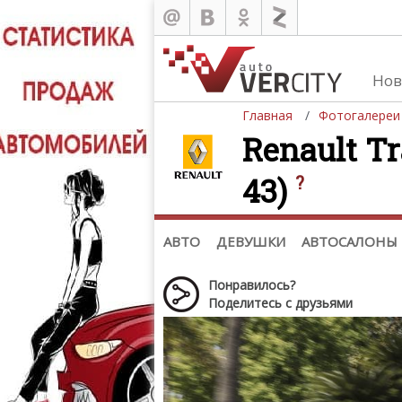
Нов
Главная
Фотогалереи
Renault Tr
43)
?
Автомобили
Д
Последние добавления
Де
(+1102)
Де
Список марок
АВТО
ДЕВУШКИ
АВТОСАЛОНЫ
Понравилось?
Поделитесь с друзьями