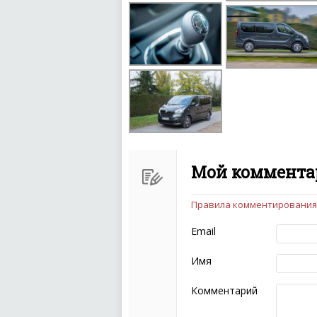
Мой комментар
Правила комментирования
Чтобы ваш комментарий бы
следующих правил:
Email
Комментарий не мож
эмоциональных выск
Имя
Не стоит отклонятьс
Пожалуйста, не испо
Комментарий
также призывы к нас
межнациональной и 