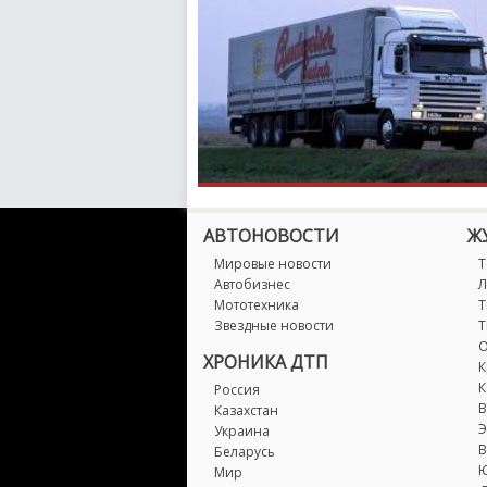
АВТОНОВОСТИ
Ж
Мировые новости
Т
Автобизнес
Л
Мототехника
Т
Звездные новости
Т
О
ХРОНИКА ДТП
К
К
Россия
В
Казахстан
Э
Украина
В
Беларусь
Мир