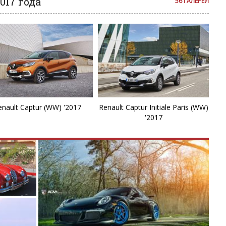
017 года
56 ГАЛЕРЕЙ
K
K
L
L
L
enault Captur (WW) '2017
Renault Captur Initiale Paris (WW)
'2017
M
M
M
M