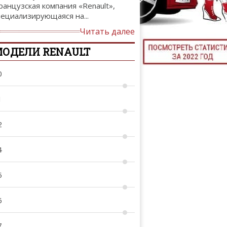
ранцузская компания «Renault»,
ТЮНИНГ М
пециализирующаяся на...
Читать далее
ОДЕЛИ RENAULT
КАЛ
0
ДЕВУШКИ И А
1
2
4
5
6
7