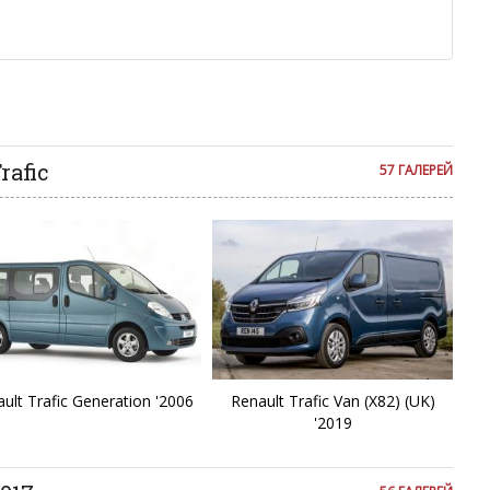
Fl
е ребята, поверьте.
м или только заглавными буквами.
ии с других сайтов, нам важно именно ваше мнение.
F
аму!
се комментарии публикуются только после модерации, поэтому
F
я на сайте с некоторым опозданием.
F
rafic
57 ГАЛЕРЕЙ
Ib
K
K
K
ult Trafic Generation '2006
Renault Trafic Van (X82) (UK)
'2019
K