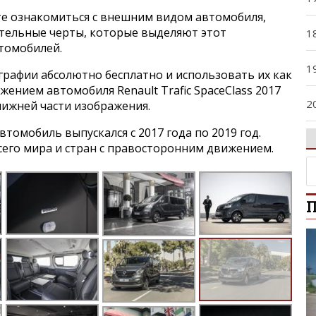
е ознакомиться с внешним видом автомобиля,
ительные черты, которые выделяют этот
1
втомобилей.
1
графии абсолютно бесплатно и использовать их как
жением автомобиля Renault Trafic SpaceClass 2017
2
нижней части изображения.
томобиль выпускался с 2017 года по 2019 год.
2
его мира и стран с правосторонним движением.
2
П
3
4
4
5