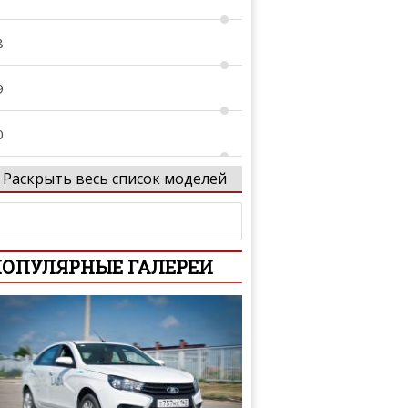
8
9
0
Раскрыть весь список моделей
1
5
ОПУЛЯРНЫЕ ГАЛЕРЕИ
0
CV