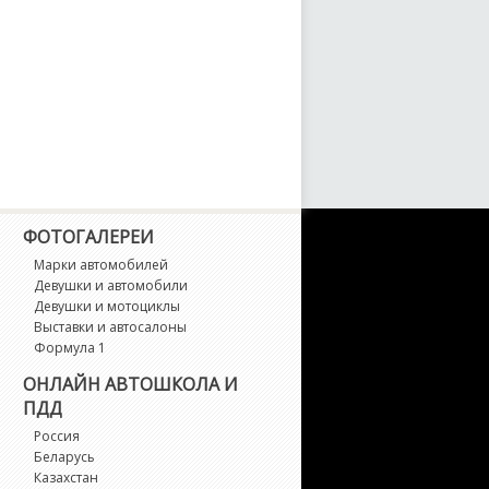
odeo
afrane
andero
andero RS
enic
ФОТОГАЛЕРЕИ
Марки автомобилей
port Spider
Девушки и автомобили
Девушки и мотоциклы
Выставки и автосалоны
ymbol
Формула 1
ОНЛАЙН АВТОШКОЛА И
alisman
ПДД
Россия
afic
Беларусь
Казахстан