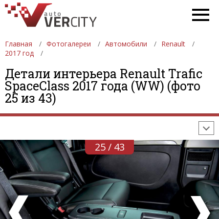
Главная
Фотогалереи
Автомобили
Renault
2017 год
Детали интерьера Renault Trafic
ФОТОГАЛЕРЕИ
АВТОМОБИЛИ
ДЕВУШКИ
SpaceClass 2017 года (WW) (фото
25 из 43)
АВТОСАЛОНЫ
ФОРМУЛА-1
АВТОМОБИЛИ
ПОСЛЕДНИЕ ДОБАВЛЕНИЯ
25 / 43