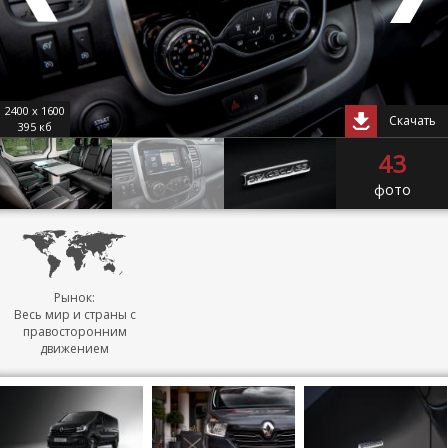
2400 x 1600
Скачать
395 кб
43
фото
Рынок:
Весь мир и страны с
правосторонним
движением