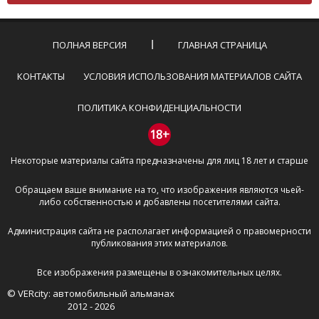
Комментарий не может быть слишком
короткой — избегайте односложных и чисто
эмоциональных высказываний.
ПОЛНАЯ ВЕРСИЯ
ГЛАВНАЯ СТРАНИЦА
Не стоит отклоняться от предмета обсуждения.
Пожалуйста, не используйте в комментарие
КОНТАКТЫ
УСЛОВИЯ ИСПОЛЬЗОВАНИЯ МАТЕРИАЛОВ САЙТА
оскорбления и нецензурную лексику, а также
призывы к насилию и высказывания,
ПОЛИТИКА КОНФИДЕНЦИАЛЬНОСТИ
направленные на разжигание расовой,
межнациональной и религиозной розни —
18+
пожалейте наших модераторов, они кстати
Некоторые материалы сайта предназначены для лиц 18 лет и старше
очень славные ребята, поверьте.
Не пишите транслитом или только заглавными
Обращаем ваше внимание на то, что изображения являются чьей-
буквами.
либо собственностью и добавлены посетителями сайта.
Не копируйте рецензии с других сайтов, нам
важно именно ваше мнение.
Администрация сайта не располагает информацией о правомерности
Не размещайте рекламу!
публикования этих материалов.
И запаситесь терпением, все комментарии
Все изображения размещены в ознакомительных целях.
публикуются только после модерации, поэтому ваш
© VERcity: автомобильный альманах
отзыв может появиться на сайте с некоторым
2012 - 2026
опозданием.