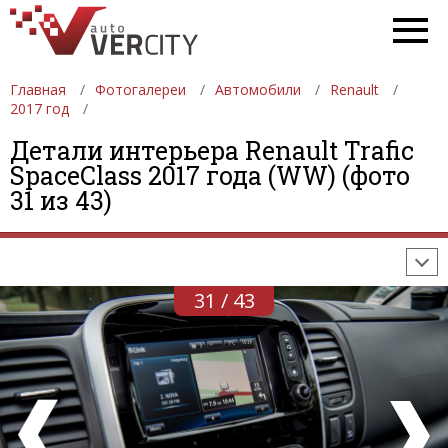
Главная
Фотогалереи
Автомобили
Renault
2017 год
Детали интерьера Renault Trafic
ФОТОГАЛЕРЕИ
АВТОМОБИЛИ
ДЕВУШКИ
SpaceClass 2017 года (WW) (фото
31 из 43)
АВТОСАЛОНЫ
ФОРМУЛА-1
АВТОМОБИЛИ
ПОСЛЕДНИЕ ДОБАВЛЕНИЯ
31 / 43