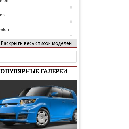
urion
ris
valon
Раскрыть весь список моделей
vanza
vensis
ОПУЛЯРНЫЕ ГАЛЕРЕИ
vensis Verso
ygo
B
revis