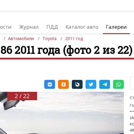
ости
Журнал
ПДД
Каталог авто
Галереи
Автомобили
Toyota
2011 год
86 2011 года (фото 2 из 22)
евушки
Автосалоны
вушки и автомобили
Список мировых автосалонов
вушки и мото
2 / 22
С
Г
И
к
а