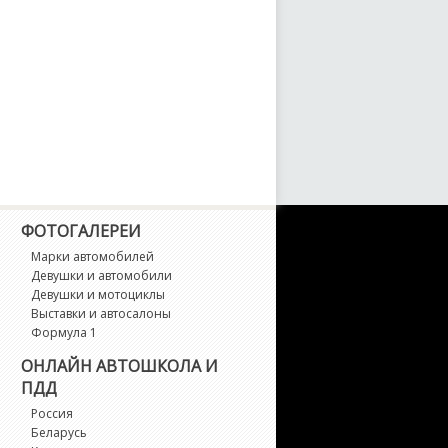
unCargo
ranAce
ranvia
T 86
arrier
ФОТОГАЛЕРЕИ
Марки автомобилей
iAce
Девушки и автомобили
Девушки и мотоциклы
ighlander
Выставки и автосалоны
Формула 1
lux
ОНЛАЙН АВТОШКОЛА И
ПДД
lux Surf
Россия
Беларусь