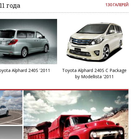
C
11 года
130 ГАЛЕРЕЙ
C
C
C
C
oyota Alphard 240S '2011
Toyota Alphard 240S C Package
by Modellista '2011
E
Et
FJ
F