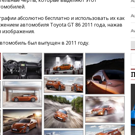
ительные черты, которые выделяют этот
A
томобилей.
Au
графии абсолютно бесплатно и использовать их как
ажением автомобиля Toyota GT 86 2011 года, нажав
A
и изображения.
втомобиль был выпущен в 2011 году.
A
A
П
A
A
b
B