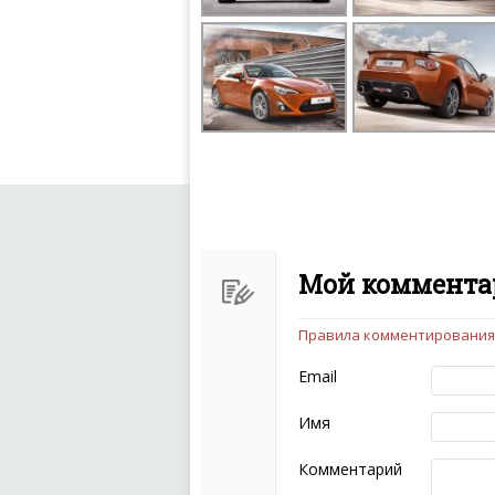
Мой комментар
Правила комментирования
Чтобы ваш комментарий бы
следующих правил:
Email
Комментарий не мож
эмоциональных выск
Имя
Не стоит отклонятьс
Пожалуйста, не испо
Комментарий
также призывы к нас