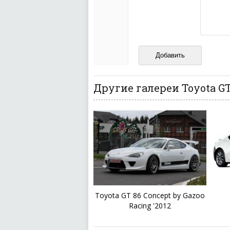
межнациональной и 
кстати очень славны
Не пишите транслито
Не копируйте реценз
Не размещайте рекл
И запаситесь терпением, в
ваш отзыв может появитьс
Другие галереи Toyota GT
Toyota GT 86 Concept by Gazoo
Racing '2012