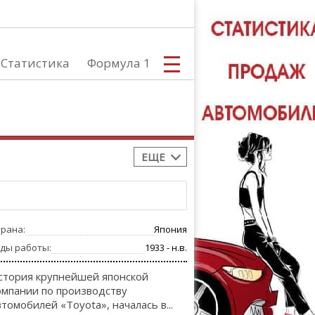
Статистика
Формула 1
ЕЩЕ
С
трана:
Япония
А
оды работы:
1933 - н.в.
стория крупнейшей японской
омпании по производству
втомобилей «Toyota», началась в...
ТЮНИНГ АВ