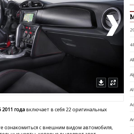
М
2
4
Al
A
A
A
6 2011 года
включает в себя 22 оригинальных
Ar
е ознакомиться с внешним видом автомобиля,