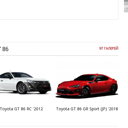
религиозной розни — пожалейте наших модераторов, они
Ce
е ребята, поверьте.
м или только заглавными буквами.
Ce
ии с других сайтов, нам важно именно ваше мнение.
аму!
C
се комментарии публикуются только после модерации, поэтому
я на сайте с некоторым опозданием.
C
 86
97 ГАЛЕРЕЙ
C
Co
Co
C
Toyota GT 86 RC '2012
Toyota GT 86 GR Sport (JP) '2018
C