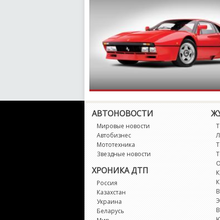
АВТОНОВОСТИ
Ж
Мировые новости
Т
Автобизнес
Л
Мототехника
Т
Звездные новости
Т
О
ХРОНИКА ДТП
К
К
Россия
В
Казахстан
Э
Украина
В
Беларусь