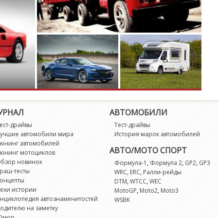
F
G
G
G
H
УРНАЛ
АВТОМОБИЛИ
ест-драйвы
Тест-драйвы
H
учшие автомобили мира
История марок автомобилей
юнинг автомобилей
АВТО/МОТО СПОРТ
H
юнинг мотоциклов
бзор новинок
,
,
,
Формула-1
Формула 2
GP2
GP3
раш-тесты
,
,
WRC
ERC
Ралли-рейды
Hi
онцепты
,
,
DTM
WTCC
WEC
ехи истории
,
,
MotoGP
Moto2
Moto3
Hi
нциклопедия автознаменитостей
WSBK
одителю на заметку
Юмор