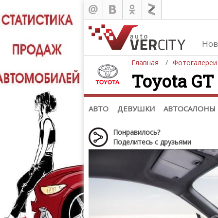
Нов
Главная
Фотогалереи
Toyota GT 
Автомобили
Д
Последние добавления
Де
(+1102)
Де
Список марок
АВТО
ДЕВУШКИ
АВТОСАЛОНЫ
Понравилось?
Поделитесь с друзьями