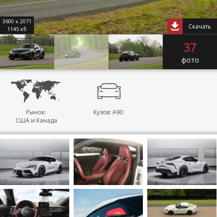
3600 x 2071
Скачать
1145 кб
37
фото
Рынок:
Кузов: A90
США и Канада