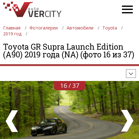
Главная
Фотогалереи
Автомобили
Toyota
2019 год
ФОТОГАЛЕРЕИ
АВТОМОБИЛИ
ДЕВУШКИ
Toyota GR Supra Launch Edition
(A90) 2019 года (NA) (фото 16 из 37)
АВТОСАЛОНЫ
ФОРМУЛА-1
АВТОМОБИЛИ
ПОСЛЕДНИЕ ДОБАВЛЕНИЯ
16 / 37