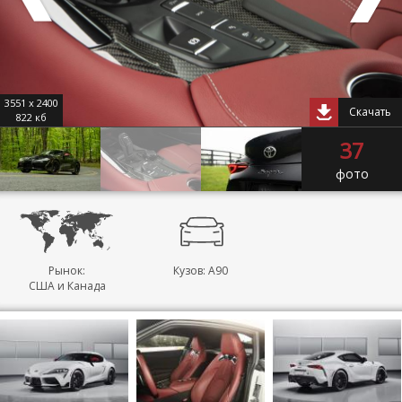
3551 x 2400
Скачать
822 кб
37
фото
Рынок:
Кузов: A90
США и Канада