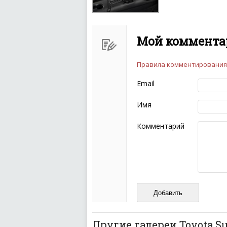
Мой комментар
Правила комментирования
Чтобы ваш комментарий бы
следующих правил:
Email
Комментарий не мож
эмоциональных выск
Имя
Не стоит отклонятьс
Пожалуйста, не испо
Комментарий
также призывы к нас
межнациональной и 
кстати очень славны
Не пишите транслито
Не копируйте реценз
Не размещайте рекл
И запаситесь терпением, в
ваш отзыв может появитьс
Другие галереи Toyota S