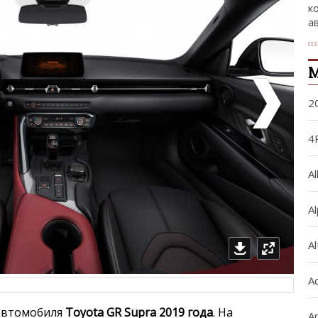
к
а
М
2
4
Al
A
A
A
 автомобиля
Toyota GR Supra 2019 года
. На
Ar