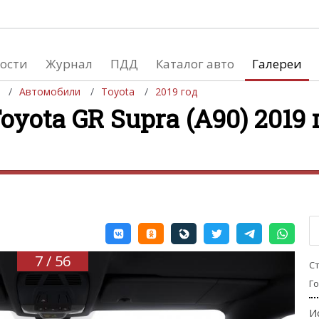
ости
Журнал
ПДД
Каталог авто
Галереи
Автомобили
Toyota
2019 год
yota GR Supra (A90) 2019 
евушки
Автосалоны
вушки и автомобили
Список мировых автосалонов
вушки и мото
7 / 56
С
Г
И