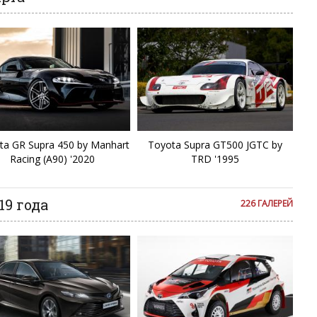
F
F
G
G
G
ta GR Supra 450 by Manhart
Toyota Supra GT500 JGTC by
Racing (A90) '2020
TRD '1995
H
19 года
226 ГАЛЕРЕЙ
H
H
Hi