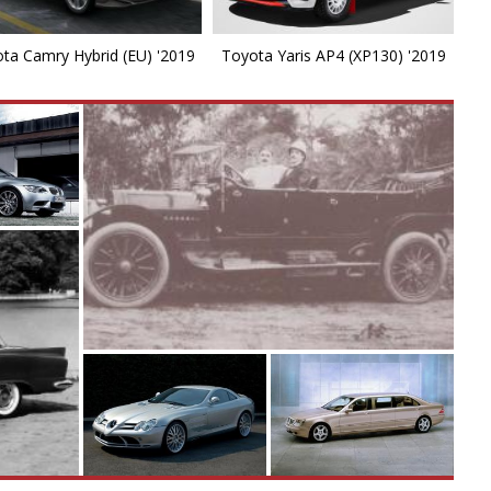
Hi
ta Camry Hybrid (EU) '2019
Toyota Yaris AP4 (XP130) '2019
I
i
Is
I
K
L
L
L