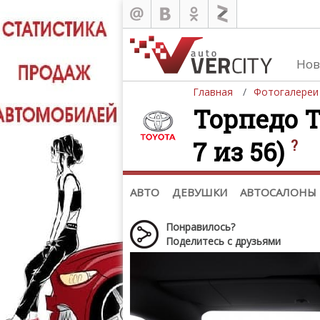
Нов
Главная
Фотогалереи
Торпедо To
7 из 56)
?
Автомобили
Д
Последние добавления
Де
(+1102)
Де
Список марок
АВТО
ДЕВУШКИ
АВТОСАЛОНЫ
Понравилось?
Поделитесь с друзьями