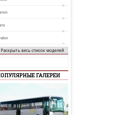
urion
ris
valon
Раскрыть весь список моделей
vanza
vensis
ОПУЛЯРНЫЕ ГАЛЕРЕИ
vensis Verso
ygo
B
revis