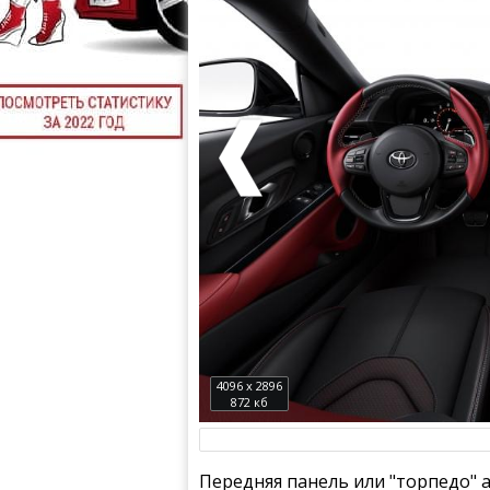
4096 x 2896
872 кб
Передняя панель или "торпедо"