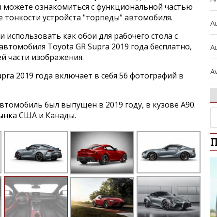
 можете ознакомиться с функциональной частью
е тонкости устройста "торпеды" автомобиля.
A
и использовать как обои для рабочего стола с
втомобиля Toyota GR Supra 2019 года бесплатно,
Au
ей части изображения.
A
pra 2019 года включает в себя 56 фотографий в
A
томобиль был выпущен в 2019 году, в кузове A90.
ынка США и Канады.
A
П
A
A
b
B