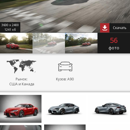
3600 x 2400
Скачать
1241 кб
56
фото
Рынок:
Кузов: A90
США и Канада