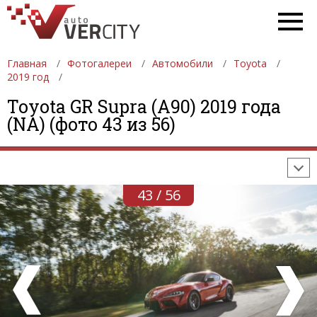
Главная
Фотогалереи
Автомобили
Toyota
2019 год
ФОТОГАЛЕРЕИ
АВТОМОБИЛИ
ДЕВУШКИ
Toyota GR Supra (A90) 2019 года
(NA) (фото 43 из 56)
АВТОСАЛОНЫ
ФОРМУЛА-1
АВТОМОБИЛИ
ПОСЛЕДНИЕ ДОБАВЛЕНИЯ
43 / 56