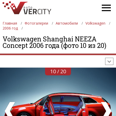
Главная
Фотогалереи
Автомобили
Volkswagen
2006 год
ФОТОГАЛЕРЕИ
АВТОМОБИЛИ
ДЕВУШКИ
Volkswagen Shanghai NEEZA
Concept 2006 года (фото 10 из 20)
АВТОСАЛОНЫ
ФОРМУЛА-1
АВТОМОБИЛИ
ПОСЛЕДНИЕ ДОБАВЛЕНИЯ
10 / 20