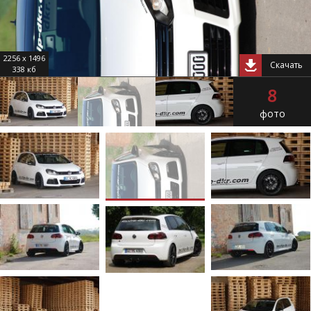
2256 x 1496
Скачать
338 кб
8
фото