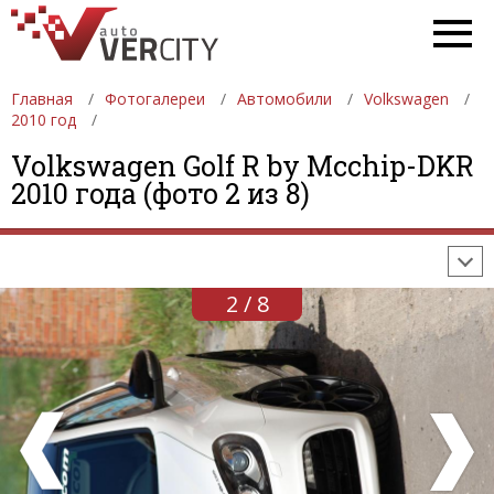
Главная
Фотогалереи
Автомобили
Volkswagen
2010 год
ФОТОГАЛЕРЕИ
АВТОМОБИЛИ
ДЕВУШКИ
Volkswagen Golf R by Mcchip-DKR
2010 года (фото 2 из 8)
АВТОСАЛОНЫ
ФОРМУЛА-1
АВТОМОБИЛИ
ПОСЛЕДНИЕ ДОБАВЛЕНИЯ
2 / 8