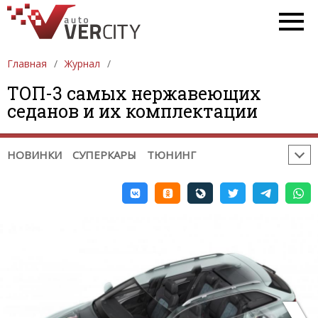
ПОЛЕЗНОЕ:
ВРЕМЕНА ГОДА
РЕМОНТ / ДИАГНОСТИКА
ПРОБЛЕМЫ НА ДОРОГЕ
Главная
Журнал
ГАДЖЕТЫ. ОБОРУДОВАНИЕ
ТОП-3 самых нержавеющих
СОВЕТЫ ПРИ ПОКУПКЕ / ПРОДАЖЕ
седанов и их комплектации
НЕОБЫЧНЫЕ МЕСТА
СОБЫТИЯ
ЮМОР
РЕКЛАМА
НОВИНКИ
СУПЕРКАРЫ
ТЮНИНГ