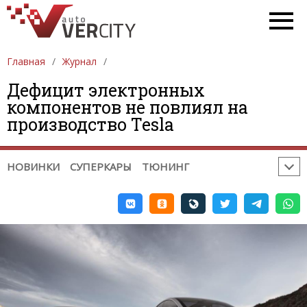
ПОЛЕЗНОЕ:
ВРЕМЕНА ГОДА
РЕМОНТ / ДИАГНОСТИКА
Главная
ПРОБЛЕМЫ НА ДОРОГЕ
Журнал
ГАДЖЕТЫ. ОБОРУДОВАНИЕ
Дефицит электронных
компонентов не повлиял на
СОВЕТЫ ПРИ ПОКУПКЕ / ПРОДАЖЕ
производство Tesla
НЕОБЫЧНЫЕ МЕСТА
СОБЫТИЯ
ЮМОР
РЕКЛАМА
НОВИНКИ
СУПЕРКАРЫ
ТЮНИНГ