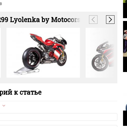
В
1299 Lyolenka by Motocorse
ий к статье
л опубликован на сайте, вам нужно придерживаться
ет быть слишком короткой — избегайте односложных и чисто
азываний.