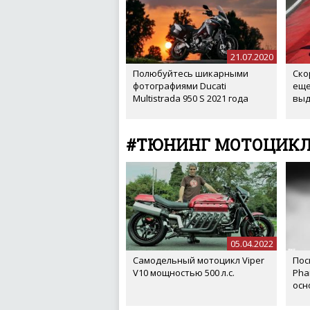
21.07.2020
Полюбуйтесь шикарными
Ско
фотографиями Ducati
еще
Multistrada 950 S 2021 года
выд
#ТЮНИНГ МОТОЦИК
05.04.2022
Самодельный мотоцикл Viper
Пос
V10 мощностью 500 л.с.
Pha
осн