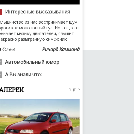
Интересные высказывания
ольшинство из нас воспринимает шум
ороги как монотонный гул. Но тот, кто
онимает музыку двигателей, слышит
рекрасно разыгранную симфонию.
Ричард Хаммонд
больше
Автомобильный юмор
енщины, самый большой выбор
А Вы знали что:
ужчин в гаражах. Здесь мужика вы
можете взять голыми руками прямо с
ля участия в Суперкубке Порше нужна
АЛЕРЕИ
ашиной.
ЕЩЕ
пециальная, кубковая версия
втомобиля. Его роль выполняет
больше
orsche 911 GT3 997 серии. Машина
тличается от серийной версии
езначительными деталями.
больше