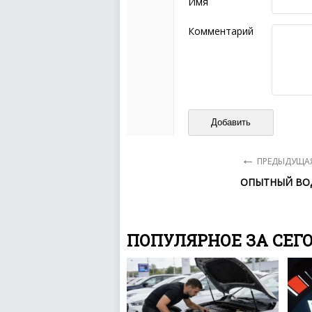
Имя
Не стоит отклонятьс
Пожалуйста, не испо
Комментарий
также призывы к нас
межнациональной и 
кстати очень славны
Не пишите транслито
Не копируйте реценз
Не размещайте рекл
И запаситесь терпением, в
ваш отзыв может появитьс
←
ПРЕДЫДУЩАЯ
ОПЫТНЫЙ ВО
ПОПУЛЯРНОЕ ЗА СЕГ