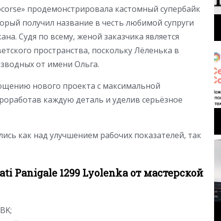
ocorse» продемонстрировала кастомный супербайк
который получил название в честь любимой супруги
ана. Судя по всему, женой заказчика является
ветского пространства, поскольку Лёленька в
изводных от имени Ольга.
ощению нового проекта с максимальной
роработав каждую деталь и уделив серьёзное
ись как над улучшением рабочих показателей, так
ti Panigale 1299 Lyolenka от мастерской
BK;