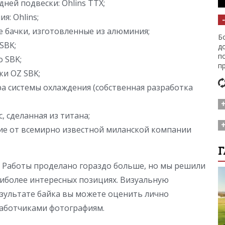
ней подвески: Ohlins TTX;
я: Ohlins;
 бачки, изготовленные из алюминия;
Б
SBK;
д
п
 SBK;
п
и OZ SBK;
а системы охлаждения (собственная разработка
, сделанная из титана;
Ж
ие от всемирно известной миланской компании
м
с
Д
Г
м
с
а
. Работы проделано гораздо больше, но мы решили
P
аиболее интересных позициях. Визуальную
о
н
зультате байка вы можете оценить лично
аботчиками фотографиям.