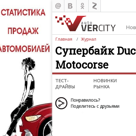
Нов
Обзоры
Главная
Журнал
Тест-драйвы
Супербайк Duca
Новинки рынка
Краш-тесты
Motocorse
Суперкары
Концепт-кары и прототипы
ТЕСТ-
НОВИНКИ
Обзоры мото экипировки
ДРАЙВЫ
РЫНКА
Понравилось?
Поделитесь с друзьями