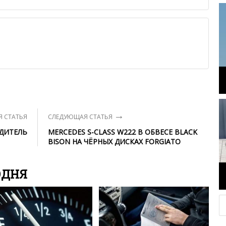
я от предмета обсуждения.
льзуйте в комментарие оскорбления и нецензурную лексику, а
илию и высказывания, направленные на разжигание расовой,
религиозной розни — пожалейте наших модераторов, они
е ребята, поверьте.
м или только заглавными буквами.
ии с других сайтов, нам важно именно ваше мнение.
аму!
се комментарии публикуются только после модерации, поэтому
я на сайте с некоторым опозданием.
→
 СТАТЬЯ
СЛЕДУЮЩАЯ СТАТЬЯ
ДИТЕЛЬ
MERCEDES S-CLASS W222 В ОБВЕСЕ BLACK
BISON НА ЧЁРНЫХ ДИСКАХ FORGIATO
ОДНЯ