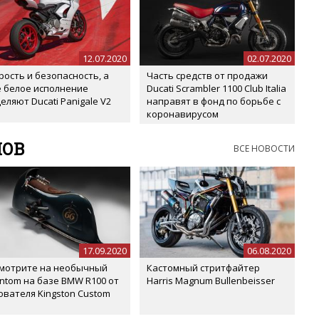
12.07.2020
02.07.2020
рость и безопасность, а
Часть средств от продажи
 белое исполнение
Ducati Scrambler 1100 Club Italia
еляют Ducati Panigale V2
направят в фонд по борьбе с
коронавирусом
ЛОВ
ВСЕ НОВОСТИ
17.09.2020
06.08.2020
мотрите на необычный
Кастомный стритфайтер
ntom на базе BMW R100 от
Harris Magnum Bullenbeisser
ователя Kingston Custom