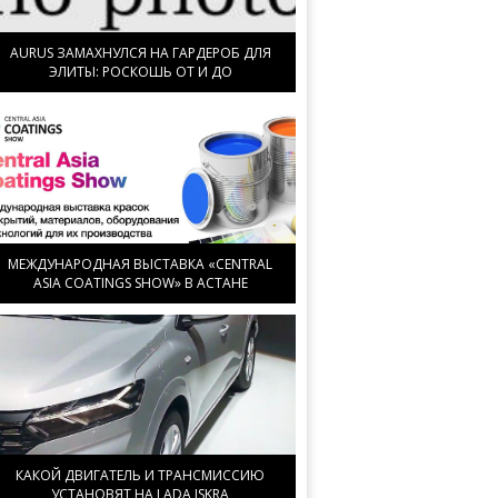
AURUS ЗАМАХНУЛСЯ НА ГАРДЕРОБ ДЛЯ
ЭЛИТЫ: РОСКОШЬ ОТ И ДО
МЕЖДУНАРОДНАЯ ВЫСТАВКА «CENTRAL
ASIA COATINGS SHOW» В АСТАНЕ
КАКОЙ ДВИГАТЕЛЬ И ТРАНСМИССИЮ
УСТАНОВЯТ НА LADA ISKRA