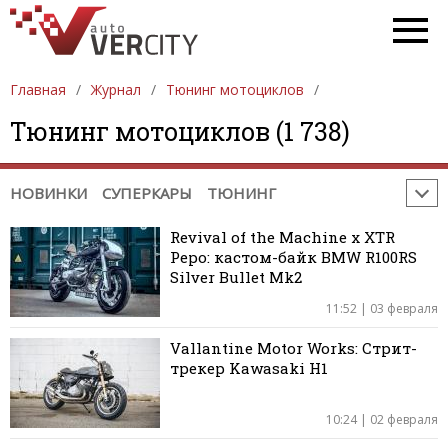
РЕМОНТ / ДИАГНОСТИКА
ПРОБЛЕМЫ НА ДОРОГЕ
ГАДЖЕТЫ. ОБОРУДОВАНИЕ
Главная
Журнал
Тюнинг мотоциклов
СОВЕТЫ ПРИ ПОКУПКЕ / ПРОДАЖЕ
Тюнинг мотоциклов (1 738)
НЕОБЫЧНЫЕ МЕСТА
СОБЫТИЯ
ЮМОР
РЕКЛАМА
НОВИНКИ
СУПЕРКАРЫ
ТЮНИНГ
Revival of the Machine х XTR
Pepo: кастом-байк BMW R100RS
Silver Bullet Mk2
11:52 | 03 февраля
Vallantine Motor Works: Стрит-
трекер Kawasaki H1
10:24 | 02 февраля