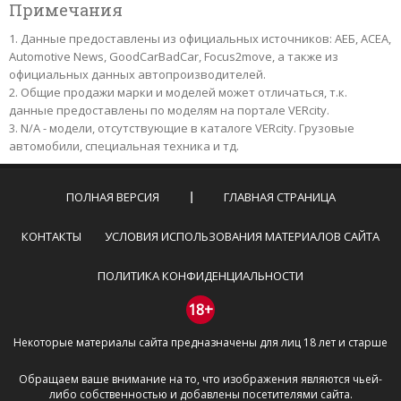
Примечания
Данные предоставлены из официальных источников: АЕБ, АСЕА,
Automotive News, GoodCarBadCar, Focus2move, а также из
официальных данных автопроизводителей.
Общие продажи марки и моделей может отличаться, т.к.
данные предоставлены по моделям на портале VERcity.
N/A - модели, отсутствующие в каталоге VERcity. Грузовые
автомобили, специальная техника и тд.
ПОЛНАЯ ВЕРСИЯ
ГЛАВНАЯ СТРАНИЦА
КОНТАКТЫ
УСЛОВИЯ ИСПОЛЬЗОВАНИЯ МАТЕРИАЛОВ САЙТА
ПОЛИТИКА КОНФИДЕНЦИАЛЬНОСТИ
18+
Некоторые материалы сайта предназначены для лиц 18 лет и старше
Обращаем ваше внимание на то, что изображения являются чьей-
либо собственностью и добавлены посетителями сайта.