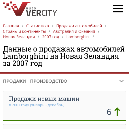
Главная
ПРОДАЖА АВТОМОБИЛЕЙ
Статистика
Продажи автомобилей
ЕВРОПА
Страны и континенты
Австралия и Океания
АЗИЯ
СЕВЕРНАЯ АМЕРИКА
ЮЖНАЯ АМЕРИКА
Новая Зеландия
2007 год
Lamborghini
АФРИКА
АВСТРАЛИЯ И ОКЕАНИЯ
Данные о продажах автомобилей
Lamborghini на Новая Зеландия
ПРОИЗВОДСТВО АВТОМОБИЛЕЙ
ЕВРОПА
за 2007 год
АЗИЯ
СЕВЕРНАЯ АМЕРИКА
ЮЖНАЯ АМЕРИКА
АФРИКА
АВСТРАЛИЯ И ОКЕАНИЯ
ПРОДАЖИ
ПРОИЗВОДСТВО
Продажи новых машин
в 2007 году (январь - декабрь)
6