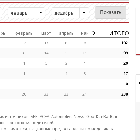
январь
декабрь
ИТОГО
арь
февраль
март
апрель
май
12
13
10
6
102
6
14
9
11
99
1
5
2
1
20
1
-
1
3
17
-
-
-
-
0
5
20
32
22
21
238
источников: АЕБ, АСЕА, Automotive News, GoodCarBadCar,
анных автопроизводителей.
 отличаться, т.к. данные предоставлены по моделям на