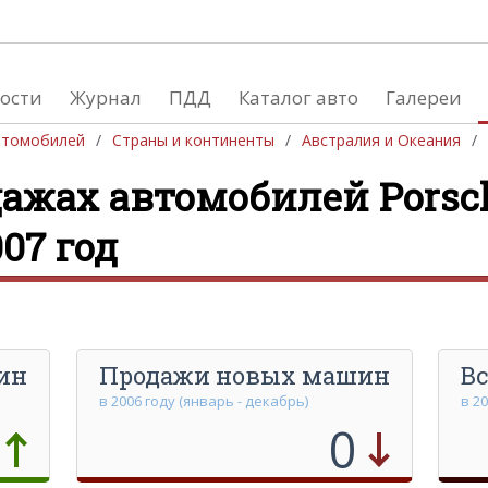
ости
Журнал
ПДД
Каталог авто
Галереи
втомобилей
Страны и континенты
Австралия и Океания
ажах автомобилей Porsc
Производство автом
07 год
Южная Америка
Европа
Африка
Азия
Австралия и Океания
Северная Америка
ин
Продажи новых машин
Вс
в 2006 году (январь - декабрь)
в 2
0