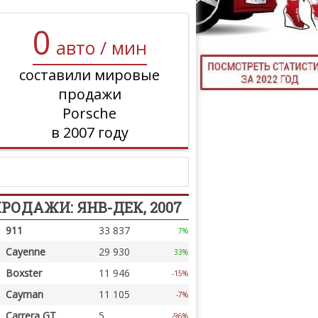
ТЮНИНГ М
0
авто / мин
составили мировые
КАЛ
продажи
Porsche
ДЕВУШКИ И А
в 2007 году
РОДАЖИ: ЯНВ-ДЕК, 2007
911
33 837
7%
Cayenne
29 930
33%
Boxster
11 946
-15%
Cayman
11 105
-7%
Carrera GT
5
-96%