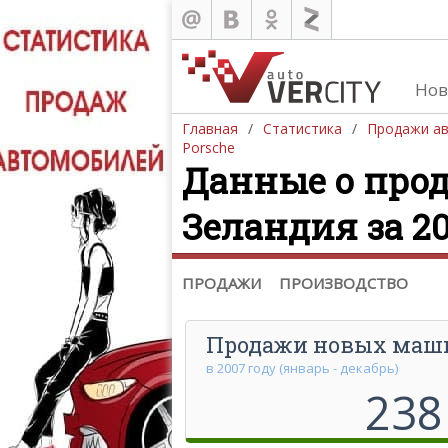
Нов
Главная
Статистика
Продажи а
Porsche
Данные о прод
Продажа автомобилей
Зеландия за 20
Европа
Азия
Северная Америка
ПРОДАЖИ
ПРОИЗВОДСТВО
Продажи новых маш
в 2007 году (январь - декабрь)
238