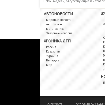
N/A - модели, отсутствующие в каталог
АВТОНОВОСТИ
Ж
Мировые новости
Т
Автобизнес
Л
Мототехника
Т
Звездные новости
Т
О
ХРОНИКА ДТП
К
К
Россия
В
Казахстан
Э
Украина
В
Беларусь
Мир
Д
Н
П
О ПРОЕКТЕ
УСЛОВИЯ ОКАЗАНИЯ