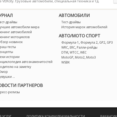
е VERcity. Грузовые автомобили, специальная техника и тд.
УРНАЛ
АВТОМОБИЛИ
ест-драйвы
Тест-драйвы
учшие автомобили мира
История марок автомобилей
юнинг автомобилей
АВТО/МОТО СПОРТ
юнинг мотоциклов
бзор новинок
,
,
,
Формула-1
Формула 2
GP2
GP3
раш-тесты
,
,
WRC
ERC
Ралли-рейды
онцепты
,
,
DTM
WTCC
WEC
ехи истории
,
,
MotoGP
Moto2
Moto3
нциклопедия автознаменитостей
WSBK
одителю на заметку
Юмор
евушки ...
ОВОСТИ ПАРТНЕРОВ
ресс-релизы
 УСЛУГ
ПОЛИТИКА КОНФИДЕНЦИАЛЬНОСТИ
ВАКАНСИ