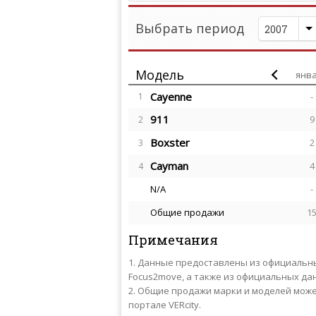
Выбрать период
2007
Модель
янв
Cayenne
1
-
911
9
2
Boxster
2
3
Cayman
4
4
N/A
-
Общие продажи
1
Примечания
Данные предоставлены из официальных 
Focus2move, а также из официальных д
Общие продажи марки и моделей может
портале VERcity.