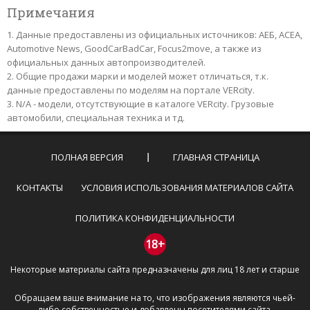
Примечания
Данные предоставлены из официальных источников: АЕБ, АСЕА,
Automotive News, GoodCarBadCar, Focus2move, а также из
официальных данных автопроизводителей.
Общие продажи марки и моделей может отличаться, т.к.
данные предоставлены по моделям на портале VERcity.
N/A - модели, отсутствующие в каталоге VERcity. Грузовые
автомобили, специальная техника и тд.
ПОЛНАЯ ВЕРСИЯ
ГЛАВНАЯ СТРАНИЦА
КОНТАКТЫ
УСЛОВИЯ ИСПОЛЬЗОВАНИЯ МАТЕРИАЛОВ САЙТА
ПОЛИТИКА КОНФИДЕНЦИАЛЬНОСТИ
18+
Некоторые материалы сайта предназначены для лиц 18 лет и старше
Обращаем ваше внимание на то, что изображения являются чьей-
либо собственностью и добавлены посетителями сайта.