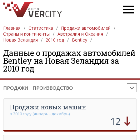
Главная
ПРОДАЖА АВТОМОБИЛЕЙ
Статистика
Продажи автомобилей
ЕВРОПА
Страны и континенты
Австралия и Океания
АЗИЯ
СЕВЕРНАЯ АМЕРИКА
ЮЖНАЯ АМЕРИКА
Новая Зеландия
2010 год
Bentley
АФРИКА
АВСТРАЛИЯ И ОКЕАНИЯ
Данные о продажах автомобилей
Bentley на Новая Зеландия за
ПРОИЗВОДСТВО АВТОМОБИЛЕЙ
ЕВРОПА
2010 год
АЗИЯ
СЕВЕРНАЯ АМЕРИКА
ЮЖНАЯ АМЕРИКА
АФРИКА
АВСТРАЛИЯ И ОКЕАНИЯ
ПРОДАЖИ
ПРОИЗВОДСТВО
Продажи новых машин
в 2010 году (январь - декабрь)
12