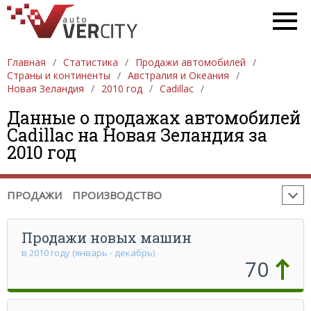
Главная
ПРОДАЖА АВТОМОБИЛЕЙ
Статистика
Продажи автомобилей
ЕВРОПА
Страны и континенты
Австралия и Океания
АЗИЯ
СЕВЕРНАЯ АМЕРИКА
ЮЖНАЯ АМЕРИКА
Новая Зеландия
2010 год
Cadillac
АФРИКА
АВСТРАЛИЯ И ОКЕАНИЯ
Данные о продажах автомобилей
Cadillac на Новая Зеландия за
ПРОИЗВОДСТВО АВТОМОБИЛЕЙ
ЕВРОПА
2010 год
АЗИЯ
СЕВЕРНАЯ АМЕРИКА
ЮЖНАЯ АМЕРИКА
АФРИКА
АВСТРАЛИЯ И ОКЕАНИЯ
ПРОДАЖИ
ПРОИЗВОДСТВО
Продажи новых машин
в 2010 году (январь - декабрь)
70