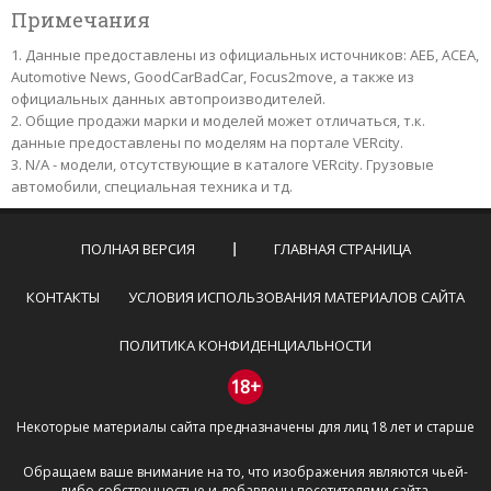
Примечания
Данные предоставлены из официальных источников: АЕБ, АСЕА,
Automotive News, GoodCarBadCar, Focus2move, а также из
официальных данных автопроизводителей.
Общие продажи марки и моделей может отличаться, т.к.
данные предоставлены по моделям на портале VERcity.
N/A - модели, отсутствующие в каталоге VERcity. Грузовые
автомобили, специальная техника и тд.
ПОЛНАЯ ВЕРСИЯ
ГЛАВНАЯ СТРАНИЦА
КОНТАКТЫ
УСЛОВИЯ ИСПОЛЬЗОВАНИЯ МАТЕРИАЛОВ САЙТА
ПОЛИТИКА КОНФИДЕНЦИАЛЬНОСТИ
18+
Некоторые материалы сайта предназначены для лиц 18 лет и старше
Обращаем ваше внимание на то, что изображения являются чьей-
либо собственностью и добавлены посетителями сайта.