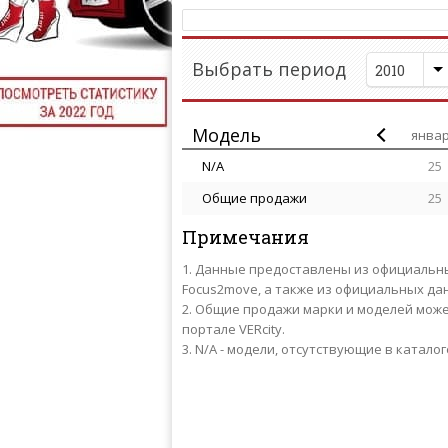
Выбрать период
2010
Модель
янва
N/A
25
Общие продажи
25
Примечания
Данные предоставлены из официальных 
Focus2move, а также из официальных д
Общие продажи марки и моделей может
портале VERcity.
N/A - модели, отсутствующие в каталог