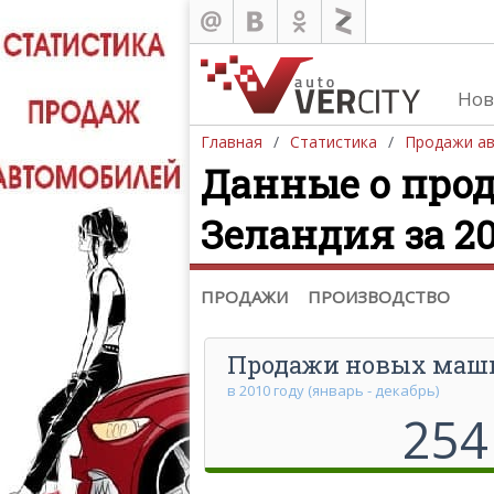
Нов
Главная
Статистика
Продажи а
Данные о прод
Продажа автомобилей
Зеландия за 20
Европа
Азия
Северная Америка
ПРОДАЖИ
ПРОИЗВОДСТВО
Продажи новых маш
в 2010 году (январь - декабрь)
254