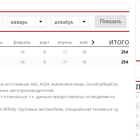
январь
декабрь
ИТОГО
рь
февраль
март
апрель
май
16
8
17
18
254
16
8
17
18
254
источников: АЕБ, АСЕА, Automotive News, GoodCarBadCar,
П
анных автопроизводителей.
 отличаться, т.к. данные предоставлены по моделям на
1.
2.
е VERcity. Грузовые автомобили, специальная техника и тд.
3.
4.
5.