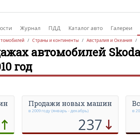
ости
Журнал
ПДД
Каталог авто
Галереи
втомобилей
Страны и континенты
Австралия и Океания
ажах автомобилей Skoda
Производство автом
10 год
Южная Америка
Европа
Африка
Азия
Австралия и Океания
Северная Америка
ин
Продажи новых машин
Вс
в 2009 году (январь - декабрь)
в 2
237