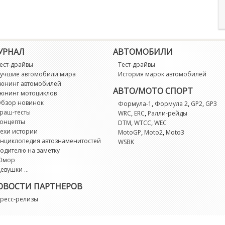
УРНАЛ
АВТОМОБИЛИ
ест-драйвы
Тест-драйвы
учшие автомобили мира
История марок автомобилей
юнинг автомобилей
АВТО/МОТО СПОРТ
юнинг мотоциклов
бзор новинок
,
,
,
Формула-1
Формула 2
GP2
GP3
раш-тесты
,
,
WRC
ERC
Ралли-рейды
онцепты
,
,
DTM
WTCC
WEC
ехи истории
,
,
MotoGP
Moto2
Moto3
нциклопедия автознаменитостей
WSBK
одителю на заметку
Юмор
евушки ...
ОВОСТИ ПАРТНЕРОВ
ресс-релизы