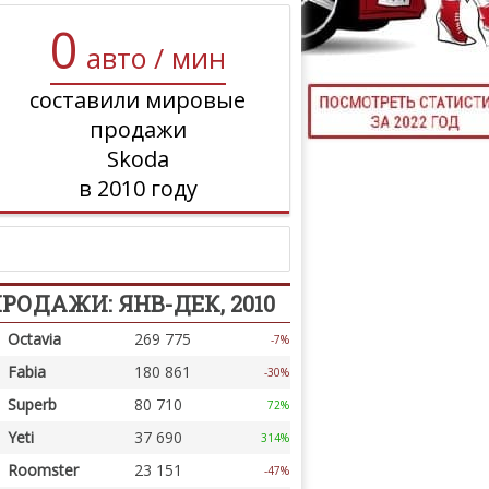
0
ТЮНИНГ М
авто / мин
составили мировые
продажи
КАЛ
Skoda
ДЕВУШКИ И А
в 2010 году
РОДАЖИ: ЯНВ-ДЕК, 2010
Octavia
269 775
-7%
Fabia
180 861
-30%
Superb
80 710
72%
Yeti
37 690
314%
Roomster
23 151
-47%