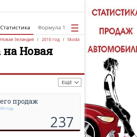
Статистика
Формула 1
Новая Зеландия
2010 год
Skoda
 на Новая
обилей
Южная Америка
С
Африка
Австралия и Океания
ЕЩЕ
его продаж
А
009 году
237
ТЮНИНГ АВ