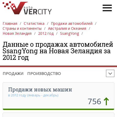
Главная
ПРОДАЖА АВТОМОБИЛЕЙ
Статистика
Продажи автомобилей
ЕВРОПА
Страны и континенты
Австралия и Океания
АЗИЯ
СЕВЕРНАЯ АМЕРИКА
ЮЖНАЯ АМЕРИКА
Новая Зеландия
2012 год
SsangYong
АФРИКА
АВСТРАЛИЯ И ОКЕАНИЯ
Данные о продажах автомобилей
SsangYong на Новая Зеландия за
ПРОИЗВОДСТВО АВТОМОБИЛЕЙ
ЕВРОПА
2012 год
АЗИЯ
СЕВЕРНАЯ АМЕРИКА
ЮЖНАЯ АМЕРИКА
АФРИКА
АВСТРАЛИЯ И ОКЕАНИЯ
ПРОДАЖИ
ПРОИЗВОДСТВО
Продажи новых машин
в 2012 году (январь - декабрь)
756