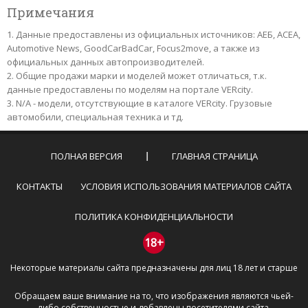
Примечания
Данные предоставлены из официальных источников: АЕБ, АСЕА,
Automotive News, GoodCarBadCar, Focus2move, а также из
официальных данных автопроизводителей.
Общие продажи марки и моделей может отличаться, т.к.
данные предоставлены по моделям на портале VERcity.
N/A - модели, отсутствующие в каталоге VERcity. Грузовые
автомобили, специальная техника и тд.
ПОЛНАЯ ВЕРСИЯ
ГЛАВНАЯ СТРАНИЦА
КОНТАКТЫ
УСЛОВИЯ ИСПОЛЬЗОВАНИЯ МАТЕРИАЛОВ САЙТА
ПОЛИТИКА КОНФИДЕНЦИАЛЬНОСТИ
18+
Некоторые материалы сайта предназначены для лиц 18 лет и старше
Обращаем ваше внимание на то, что изображения являются чьей-
либо собственностью и добавлены посетителями сайта.