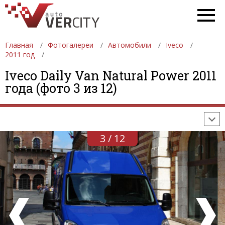
Главная
Фотогалереи
Автомобили
Iveco
2011 год
ФОТОГАЛЕРЕИ
АВТОМОБИЛИ
ДЕВУШКИ
Iveco Daily Van Natural Power 2011
года (фото 3 из 12)
АВТОСАЛОНЫ
ФОРМУЛА-1
АВТОМОБИЛИ
ПОСЛЕДНИЕ ДОБАВЛЕНИЯ
3 / 12