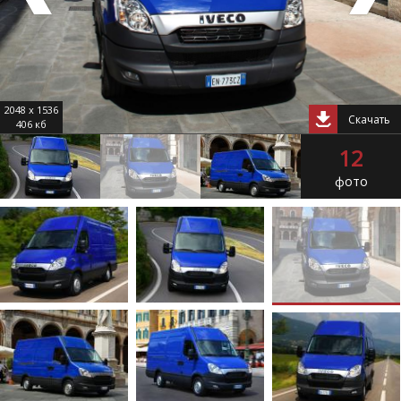
2048 x 1536
Скачать
406 кб
12
фото