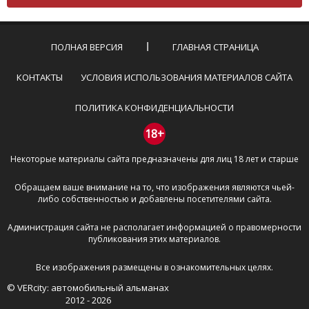
Комментарий не может быть слишком
короткой — избегайте односложных и чисто
эмоциональных высказываний.
ПОЛНАЯ ВЕРСИЯ
ГЛАВНАЯ СТРАНИЦА
Не стоит отклоняться от предмета обсуждения.
Пожалуйста, не используйте в комментарие
КОНТАКТЫ
УСЛОВИЯ ИСПОЛЬЗОВАНИЯ МАТЕРИАЛОВ САЙТА
оскорбления и нецензурную лексику, а также
призывы к насилию и высказывания,
ПОЛИТИКА КОНФИДЕНЦИАЛЬНОСТИ
направленные на разжигание расовой,
межнациональной и религиозной розни —
18+
пожалейте наших модераторов, они кстати
Некоторые материалы сайта предназначены для лиц 18 лет и старше
очень славные ребята, поверьте.
Не пишите транслитом или только заглавными
Обращаем ваше внимание на то, что изображения являются чьей-
буквами.
либо собственностью и добавлены посетителями сайта.
Не копируйте рецензии с других сайтов, нам
важно именно ваше мнение.
Администрация сайта не располагает информацией о правомерности
Не размещайте рекламу!
публикования этих материалов.
И запаситесь терпением, все комментарии
Все изображения размещены в ознакомительных целях.
публикуются только после модерации, поэтому ваш
© VERcity: автомобильный альманах
отзыв может появиться на сайте с некоторым
2012 - 2026