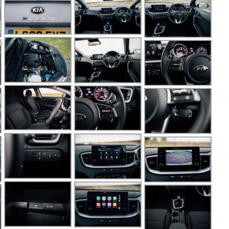
So
S
S
St
St
Te
V
X