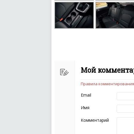
Мой комментар
Правила комментирования
Чтобы ваш комментарий бы
следующих правил:
Email
Комментарий не мож
эмоциональных выск
Имя
Не стоит отклонятьс
Пожалуйста, не испо
Комментарий
также призывы к нас
межнациональной и 
кстати очень славны