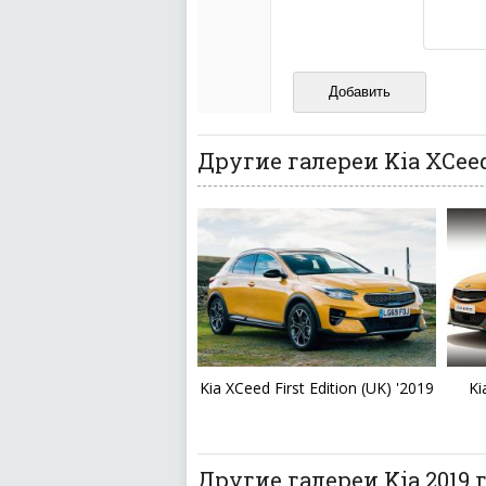
Не пишите транслито
Не копируйте реценз
Не размещайте рекл
И запаситесь терпением, в
ваш отзыв может появитьс
Другие галереи Kia XCee
Kia XCeed First Edition (UK) '2019
Ki
Другие галереи Kia 2019 