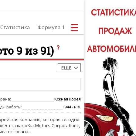
Статистика
Формула 1
ото 9 из 91)
?
ЕЩЕ
С
трана:
Южная Корея
А
оды работы:
1944 - н.в.
орейская компания, которая сегодня
звестна как «Kia Motors Corporation»,
ыла основана...
ТЮНИНГ АВ