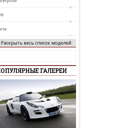
nterprise
V6
orte
Раскрыть весь список моделей
3
5
ОПУЛЯРНЫЕ ГАЛЕРЕИ
7
900
X3
X5