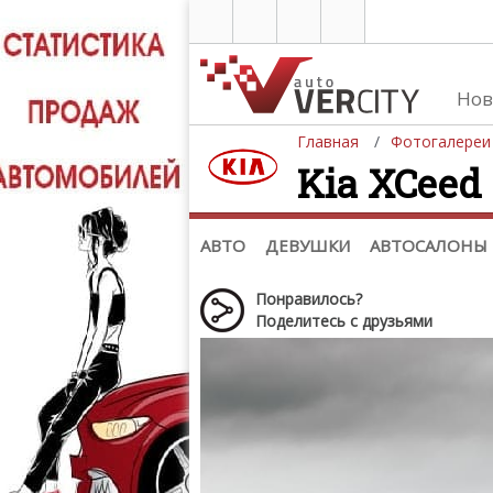
Нов
Главная
Фотогалереи
Kia XCeed 
Автомобили
Д
Последние добавления
Де
(+1102)
Де
Список марок
АВТО
ДЕВУШКИ
АВТОСАЛОНЫ
Понравилось?
Поделитесь с друзьями