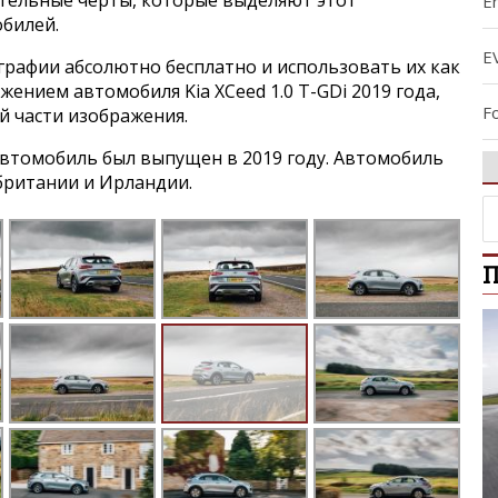
ительные черты, которые выделяют этот
E
обилей.
E
графии абсолютно бесплатно и использовать их как
жением автомобиля Kia XCeed 1.0 T-GDi 2019 года,
F
й части изображения.
втомобиль был выпущен в 2019 году. Автомобиль
K
британии и Ирландии.
K
П
K
K
K
K