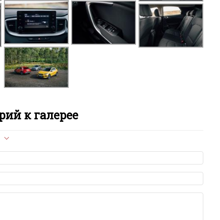
ий к галерее
л опубликован на сайте, вам нужно придерживаться
ет быть слишком короткой — избегайте односложных и чисто
азываний.
я от предмета обсуждения.
льзуйте в комментарие оскорбления и нецензурную лексику, а
илию и высказывания, направленные на разжигание расовой,
религиозной розни — пожалейте наших модераторов, они
е ребята, поверьте.