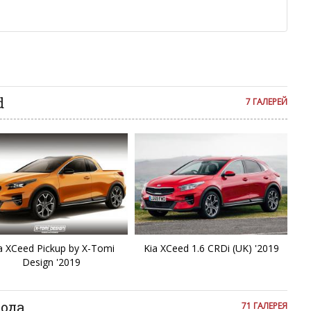
м или только заглавными буквами.
ии с других сайтов, нам важно именно ваше мнение.
аму!
се комментарии публикуются только после модерации, поэтому
я на сайте с некоторым опозданием.
d
7 ГАЛЕРЕЙ
a XCeed Pickup by X-Tomi
Kia XCeed 1.6 CRDi (UK) '2019
Design '2019
года
71 ГАЛЕРЕЯ