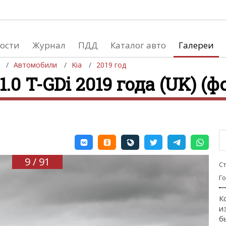
ости
Журнал
ПДД
Каталог авто
Галереи
Автомобили
Kia
2019 год
1.0 T-GDi 2019 года (UK) (ф
евушки
Автосалоны
вушки и автомобили
Список мировых автосалонов
вушки и мото
9 / 91
С
Г
К
и
б